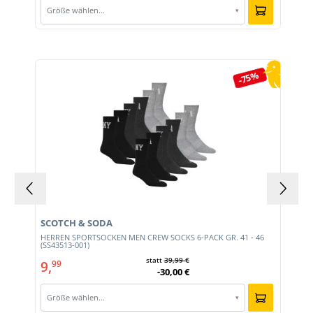
Größe wählen…
▾
Produktgalerie überspringen
-75%
SCOTCH & SODA
HERREN SPORTSOCKEN MEN CREW SOCKS 6-PACK GR. 41 - 46
(SS43513-001)
statt
39,99 €
9,
99
-30,00 €
Größe wählen…
▾