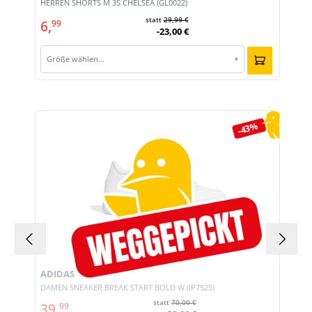
HERREN SHORTS M 3S CHELSEA (GL0022)
statt
29,99 €
6,
99
-23,00 €
Größe wählen…
▾
Produktgalerie überspringen
-43%
ADIDAS
DAMEN SNEAKER BREAK START BOLD W (JP7525)
statt
70,00 €
39,
99