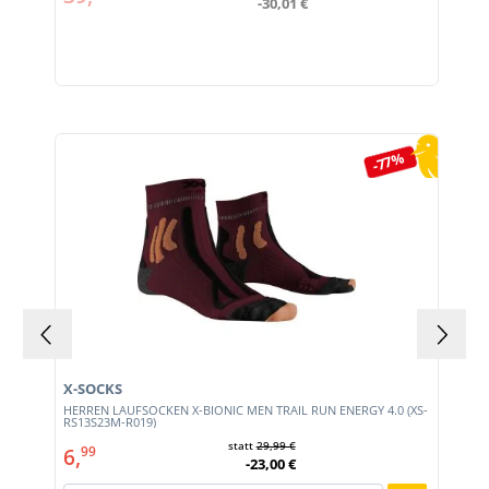
-30,01 €
Produktgalerie überspringen
-77%
X-SOCKS
HERREN LAUFSOCKEN X-BIONIC MEN TRAIL RUN ENERGY 4.0 (XS-
RS13S23M-R019)
statt
29,99 €
6,
99
-23,00 €