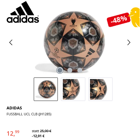
Bildergalerie überspringen
-48%
ADIDAS
FUSSBALL UCL CLB (JH1285)
statt
25,00 €
12,
99
-12,01 €