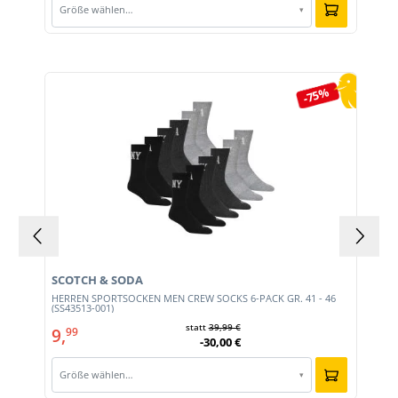
Größe wählen…
▾
Produktgalerie überspringen
-75%
SCOTCH & SODA
HERREN SPORTSOCKEN MEN CREW SOCKS 6-PACK GR. 41 - 46
(SS43513-001)
statt
39,99 €
9,
99
-30,00 €
Größe wählen…
▾