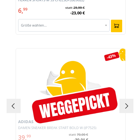
statt
29,99 €
6,
99
-23,00 €
Größe wählen…
▾
Produktgalerie überspringen
-43%
ADIDAS
DAMEN SNEAKER BREAK START BOLD W (JP7525)
statt
70,00 €
39,
99
-30,01 €