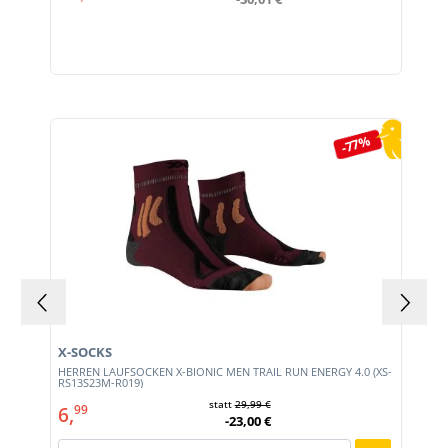
Produktgalerie überspringen
-77%
X-SOCKS
HERREN LAUFSOCKEN X-BIONIC MEN TRAIL RUN ENERGY 4.0 (XS-
RS13S23M-R019)
statt
29,99 €
6,
99
-23,00 €