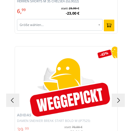
HERREN SHORTS M 3S CHELSEA (GL0022)
statt
29,99 €
6,
99
-23,00 €
Größe wählen…
▾
Produktgalerie überspringen
-43%
ADIDAS
DAMEN SNEAKER BREAK START BOLD W (JP7525)
statt
70,00 €
39,
99