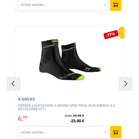
Größe wählen…
▾
Produktgalerie überspringen
-77%
X-SOCKS
HERREN LAUFSOCKEN X-BIONIC MEN TRAIL RUN ENERGY 4.0
(RS13S23MB-011)
statt
29,99 €
6,
99
-23,00 €
Größe wählen…
▾