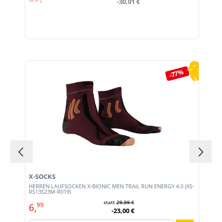
-30,01 €
Produktgalerie überspringen
-77%
X-SOCKS
HERREN LAUFSOCKEN X-BIONIC MEN TRAIL RUN ENERGY 4.0 (XS-
RS13S23M-R019)
statt
29,99 €
6,
99
-23,00 €