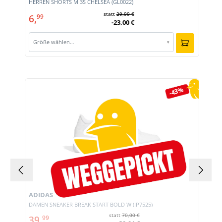
E
HERREN SHORTS M 3S CHELSEA (GL0022)
statt
29,99 €
6,
99
-23,00 €
Größe wählen…
▾
Produktgalerie überspringen
-43%
ADIDAS
DAMEN SNEAKER BREAK START BOLD W (JP7525)
statt
70,00 €
39,
99