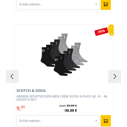
Größe wählen…
▾
Produktgalerie überspringen
-75%
SCOTCH & SODA
HERREN SPORTSOCKEN MEN CREW SOCKS 6-PACK GR. 41 - 46
(SS43513-001)
statt
39,99 €
9,
99
-30,00 €
Größe wählen…
▾