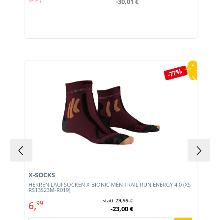
-30,01 €
Produktgalerie überspringen
-77%
X-SOCKS
HERREN LAUFSOCKEN X-BIONIC MEN TRAIL RUN ENERGY 4.0 (XS-
RS13S23M-R019)
statt
29,99 €
6,
99
-23,00 €