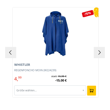
Produktgalerie überspringen
-75%
WHISTLER
REGENPONCHO MOIN (W224239)
statt
19,99 €
4,
99
-15,00 €
Größe wählen…
▾