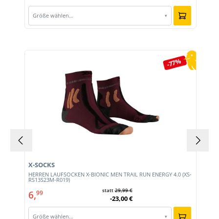
Größe wählen…
▾
Produktgalerie überspringen
-77%
X-SOCKS
HERREN LAUFSOCKEN X-BIONIC MEN TRAIL RUN ENERGY 4.0 (XS-
RS13S23M-R019)
statt
29,99 €
6,
99
-23,00 €
Größe wählen…
▾