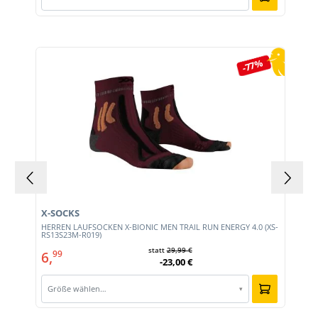
Produktgalerie überspringen
-77%
X-SOCKS
HERREN LAUFSOCKEN X-BIONIC MEN TRAIL RUN ENERGY 4.0 (XS-
RS13S23M-R019)
statt
29,99 €
6,
99
-23,00 €
Größe wählen…
▾