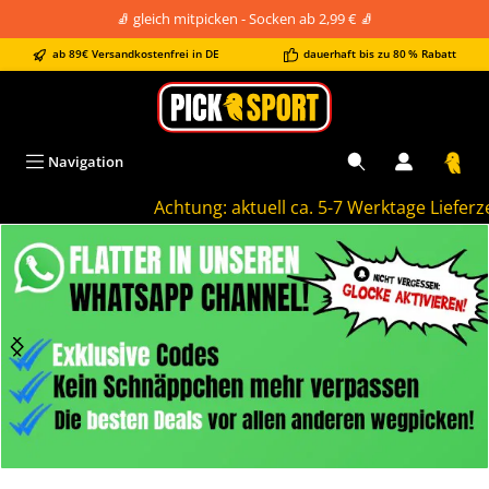
🧦 gleich mitpicken - Socken ab 2,99 € 🧦
alt springen
ab 89€ Versandkostenfrei in DE
dauerhaft bis zu 80 % Rabatt
Navigation
Achtung: aktuell ca. 5-7 Werktage Lieferzeit
Bildergalerie überspringen