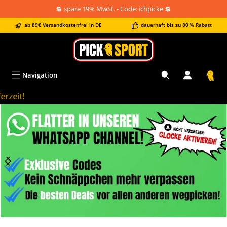
💲 spare 19% MwSt. - Code: ichpicke 💲
alt springen
ab 89€ Versandkostenfrei in DE
dauerhaft bis zu 80 % Rabatt
Navigation
erzeit!
Bildergalerie überspringen