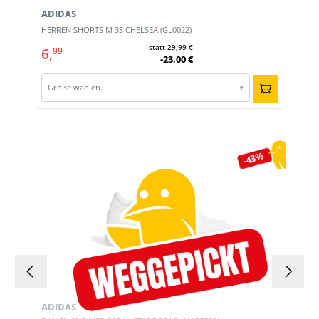
ADIDAS
HERREN SHORTS M 3S CHELSEA (GL0022)
statt
29,99 €
6,
99
-23,00 €
Größe wählen…
▾
Produktgalerie überspringen
-43%
ADIDAS