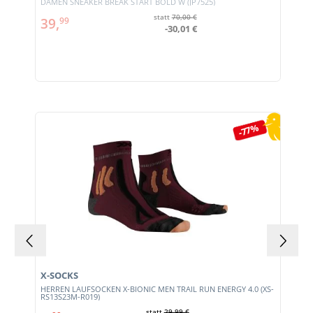
DAMEN SNEAKER BREAK START BOLD W (JP7525)
statt
70,00 €
39,
99
-30,01 €
Produktgalerie überspringen
-77%
X-SOCKS
HERREN LAUFSOCKEN X-BIONIC MEN TRAIL RUN ENERGY 4.0 (XS-
RS13S23M-R019)
statt
29,99 €