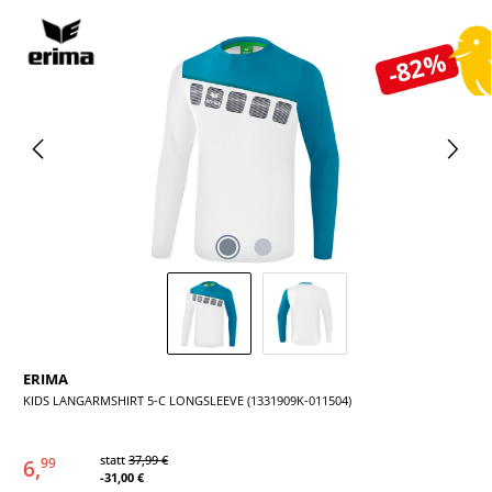
Bildergalerie überspringen
-82%
ERIMA
KIDS LANGARMSHIRT 5-C LONGSLEEVE (1331909K-011504)
statt
37,99 €
6,
99
-31,00 €