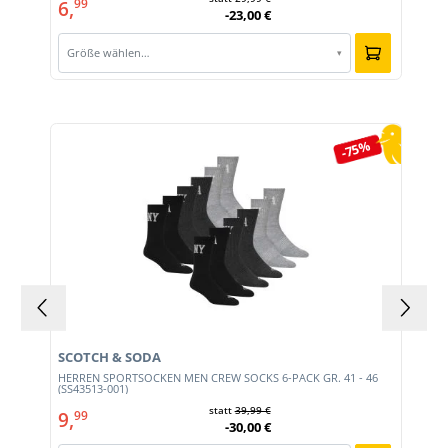
6,
99
-23,00 €
Größe wählen…
▾
Produktgalerie überspringen
-75%
SCOTCH & SODA
HERREN SPORTSOCKEN MEN CREW SOCKS 6-PACK GR. 41 - 46
(SS43513-001)
statt
39,99 €
9,
99
-30,00 €