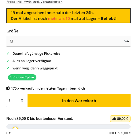
Preise inkl. MwSt. zzgl. Versandkosten
19
mal angesehen innerhalb der letzten 24h.
Der Artikel ist noch
mehr als 10
mal auf Lager –
Beliebt!
auswählen
Größe
✔
Dauerhaft günstige Pickpreise
✔
Alles ab Lager verfügbar
✔
wenn weg, dann weggepickt
Sofort verfügbar
170 x verkauft in den letzten Tagen - beeil dich
In den Warenkorb
Noch
89,00 €
bis
kostenloser Versand
.
ab 89,00 €
0 €
0,00 €
/ 89,00 €