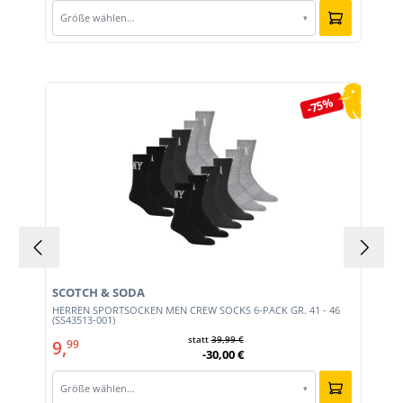
Größe wählen…
▾
Produktgalerie überspringen
-75%
SCOTCH & SODA
HERREN SPORTSOCKEN MEN CREW SOCKS 6-PACK GR. 41 - 46
(SS43513-001)
statt
39,99 €
9,
99
-30,00 €
Größe wählen…
▾