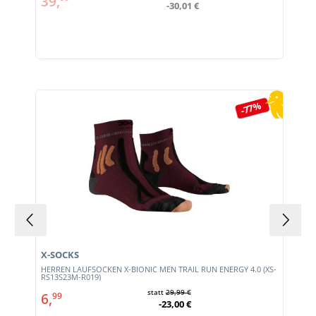
39,
-30,01 €
Produktgalerie überspringen
-77%
X-SOCKS
HERREN LAUFSOCKEN X-BIONIC MEN TRAIL RUN ENERGY 4.0 (XS-
RS13S23M-R019)
statt
29,99 €
6,
99
-23,00 €