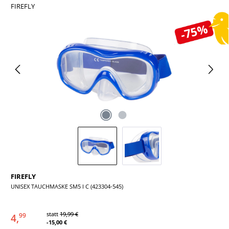
FIREFLY
Bildergalerie überspringen
-75%
FIREFLY
UNISEX TAUCHMASKE SM5 I C (423304-545)
statt
19,99 €
4,
99
-15,00 €