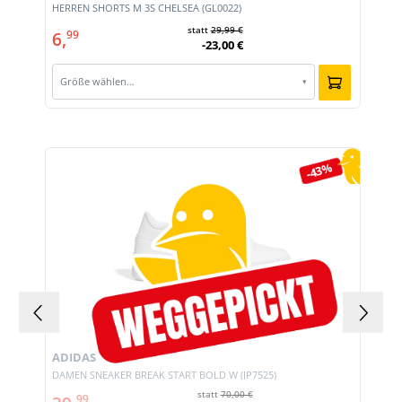
HERREN SHORTS M 3S CHELSEA (GL0022)
statt
29,99 €
6,
99
-23,00 €
Größe wählen…
▾
Produktgalerie überspringen
-43%
ADIDAS
DAMEN SNEAKER BREAK START BOLD W (JP7525)
statt
70,00 €
99