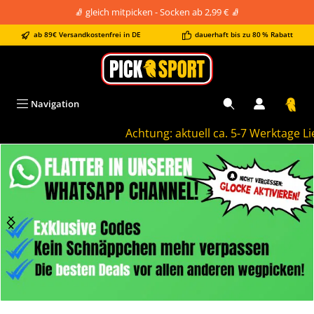
🧦 gleich mitpicken - Socken ab 2,99 € 🧦
alt springen
ab 89€ Versandkostenfrei in DE
dauerhaft bis zu 80 % Rabatt
Navigation
Achtung: aktuell ca. 5-7 Werktage Liefe
Bildergalerie überspringen