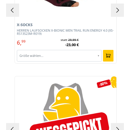
X-SOCKS
HERREN LAUFSOCKEN X-BIONIC MEN TRAIL RUN ENERGY 4.0 (XS-
RS13S23M-R019)
statt
29,99 €
6,
99
-23,00 €
Größe wählen…
▾
Produktgalerie überspringen
-80%