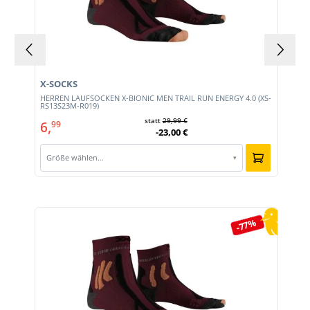
X-SOCKS
HERREN LAUFSOCKEN X-BIONIC MEN TRAIL RUN ENERGY 4.0 (XS-
RS13S23M-R019)
statt
29,99 €
6,
99
-23,00 €
Größe wählen…
▾
Produktgalerie überspringen
-77%