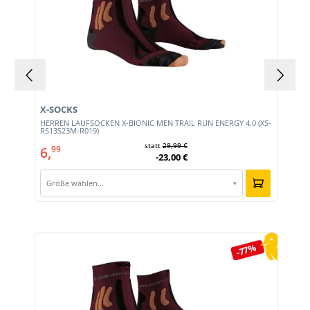
X-SOCKS
HERREN LAUFSOCKEN X-BIONIC MEN TRAIL RUN ENERGY 4.0 (XS-
RS13S23M-R019)
statt
29,99 €
6,
99
-23,00 €
Größe wählen…
▾
Produktgalerie überspringen
-77%