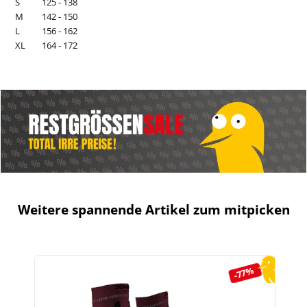
S
125 - 138
M
142 - 150
L
156 - 162
XL
164 - 172
Weitere spannende Artikel zum mitpicken
Produktgalerie überspringen
-77%