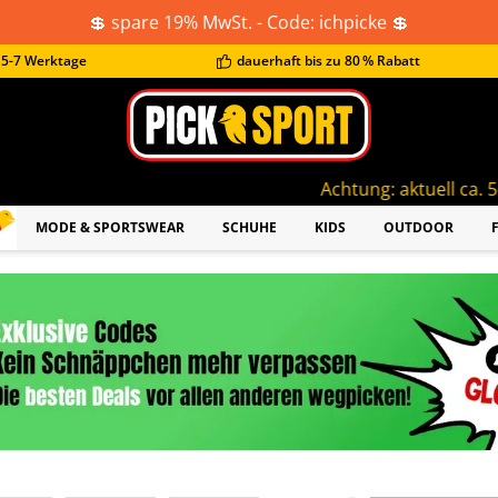
💲 spare 19% MwSt. - Code: ichpicke 💲
t 5-7 Werktage
dauerhaft bis zu 80 % Rabatt
Achtung: aktuell ca. 5-7 Werktage Lief
MODE & SPORTSWEAR
SCHUHE
KIDS
OUTDOOR