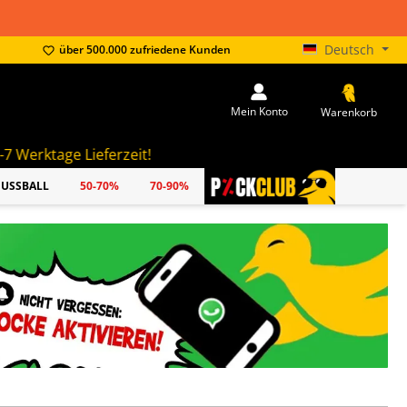
Deutsch
über 500.000 zufriedene Kunden
Mein Konto
Warenkorb
erzeit!
FUSSBALL
50-70%
70-90%
PICKCLUB