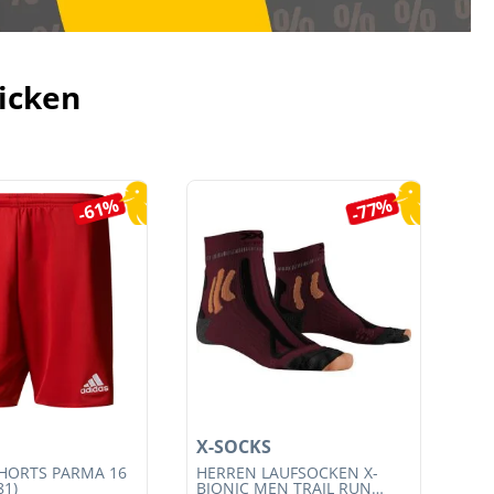
icken
-61%
-77%
X-SOCKS
X-
HORTS PARMA 16
HERREN LAUFSOCKEN X-
HE
81)
BIONIC MEN TRAIL RUN
BI