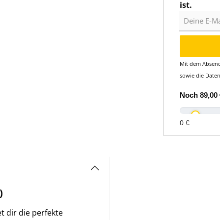
ist.
Deine E-Mail
Mit dem Absend
sowie die
Date
Noch
89,00 
0 €
)
 dir die perfekte