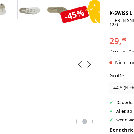
-45%
K-SWISS L
HERREN SNE
127)
29,
99
Preise inkl. M
Nicht me
aus
Größe
✔
Dauerhaf
✔
Alles ab
✔
wenn we
Benachric