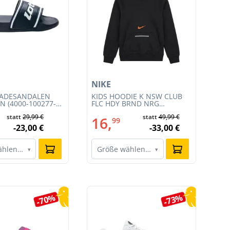
NIKE
AD
BADESANDALEN
KIDS HOODIE K NSW CLUB
DA
N (4000-100277-
FLC HDY BRND NRG
W (
(HV0392-010)
statt
29,99 €
statt
49,99 €
16,
2
99
-23,00 €
-33,00 €
ählen…
Größe wählen…
G
▾
▾
-70%
-73%