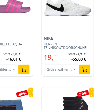
NIKE
NI
ILETTE AQUA
HERREN
HE
TENNISOUTDOORSCHUHE M
RA
COURT LITE 4 (FD6574-100)
CL
statt
23,00 €
statt
74,99 €
19,
1
99
-16,01 €
-55,00 €
ählen…
Größe wählen…
G
▾
▾
-80%
-70%