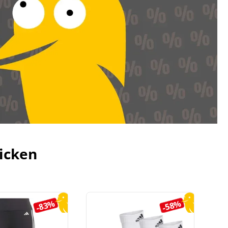
icken
-83%
-58%