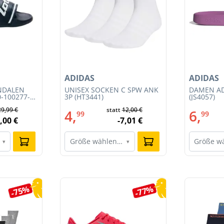
ADIDAS
ADIDAS
NDALEN
UNISEX SOCKEN C SPW ANK
DAMEN AD
0-100277-
3P (HT3441)
(JS4057)
29,99 €
statt
12,00 €
4,
6,
99
99
,00 €
-7,01 €
Größe wählen…
Größe w
▾
▾
-75%
-77%