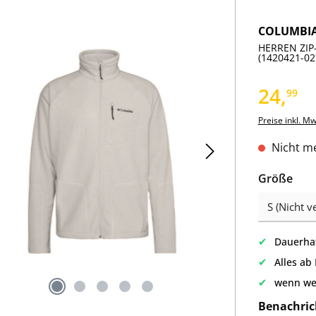
COLUMBI
HERREN ZIP-
(1420421-02
24,
99
Preise inkl. M
Nicht me
aus
Größe
✔
Dauerhaf
✔
Alles ab
✔
wenn we
Benachric