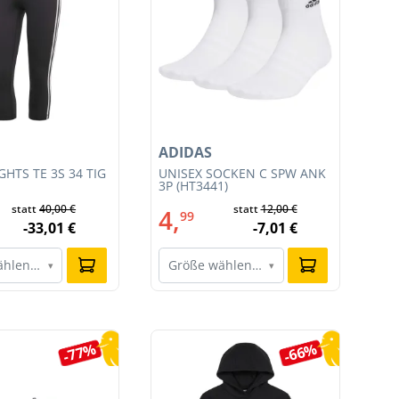
ADIDAS
NI
HTS TE 3S 34 TIG
UNISEX SOCKEN C SPW ANK
HE
3P (HT3441)
JU
011
statt
40,00 €
statt
12,00 €
4,
9
99
-33,01 €
-7,01 €
ählen…
Größe wählen…
G
▾
▾
-77%
-66%