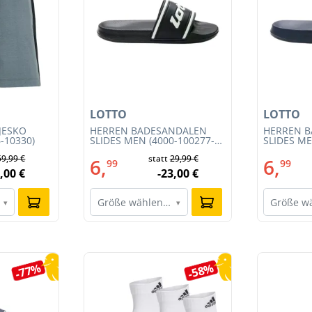
LOTTO
LOTTO
JESKO
HERREN BADESANDALEN
HERREN 
-10330)
SLIDES MEN (4000-100277-
SLIDES ME
002)
001)
59,99 €
statt
29,99 €
6,
6,
99
99
,00 €
-23,00 €
Größe wählen…
Größe w
▾
▾
-77%
-58%