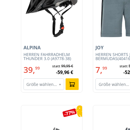
ALPINA
JOY
T
HERREN FAHRRADHELM
HERREN SHORTS 
CE
THUNDER 3.0 (A9778-38)
BERMUDAS(40416
statt
99,95 €
statt
39,
7,
99
99
-59,96 €
-52
Größe wählen…
Größe wählen…
▾
Produktgalerie überspringen
9%
-77%