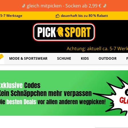
🧦 gleich mitpicken - Socken ab 2,99 € 🧦
t 5-7 Werktage
dauerhaft bis zu 80 % Rabatt
Achtung: aktuell ca. 5-7 Werktage Lieferzeit!
MODE & SPORTSWEAR
SCHUHE
KIDS
OUTDOOR