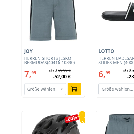
JOY
LOTTO
HERREN SHORTS JESKO
HERREN BADESA
BERMUDAS(40416-10330)
SLIDES MEN (400
002)
statt
59,99 €
statt
7,
6,
99
99
-52,00 €
-23
Größe wählen…
Größe wählen…
▾
Produktgalerie überspringen
5%
-60%