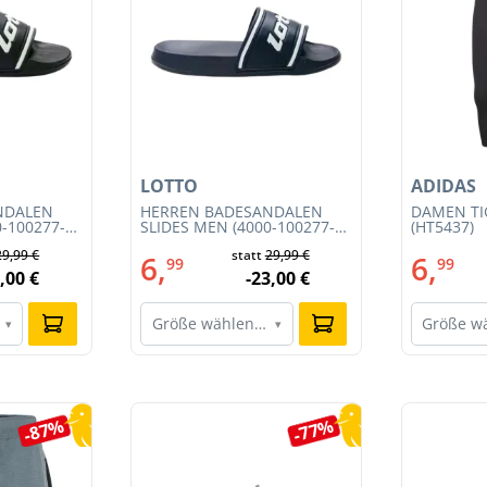
LOTTO
ADIDAS
NDALEN
HERREN BADESANDALEN
DAMEN TIG
0-100277-
SLIDES MEN (4000-100277-
(HT5437)
001)
29,99 €
statt
29,99 €
6,
6,
99
99
,00 €
-23,00 €
Größe wählen…
Größe w
▾
▾
-87%
-77%