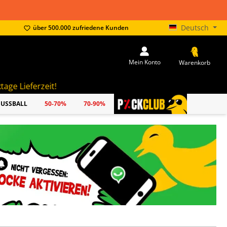
Deutsch
über 500.000 zufriedene Kunden
Mein Konto
Warenkorb
FUSSBALL
50-70%
70-90%
PICKCLUB