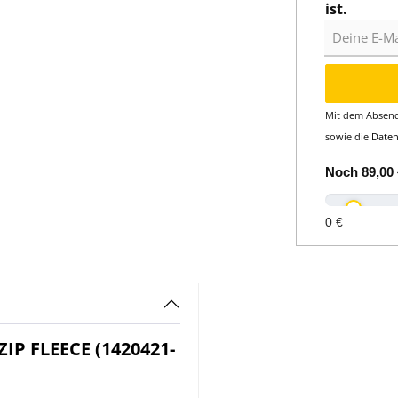
ist.
Deine E-Mail
Mit dem Absend
sowie die
Date
Noch
89,00 
0 €
IP FLEECE (1420421-