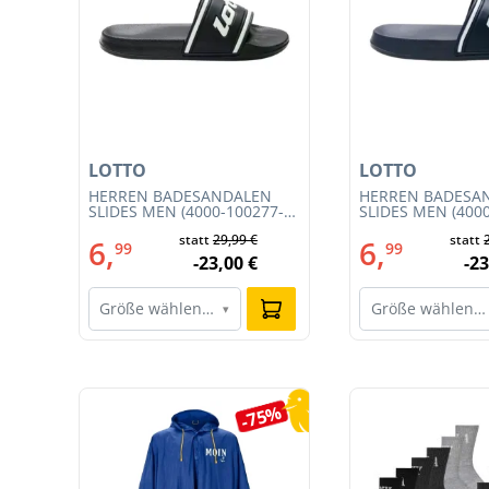
LOTTO
LOTTO
T
HERREN BADESANDALEN
HERREN BADESA
SLIDES MEN (4000-100277-
SLIDES MEN (400
002)
001)
€
statt
29,99 €
statt
6,
6,
99
99
€
-23,00 €
-23
Größe wählen…
Größe wählen…
▾
Produktgalerie überspringen
3%
-75%