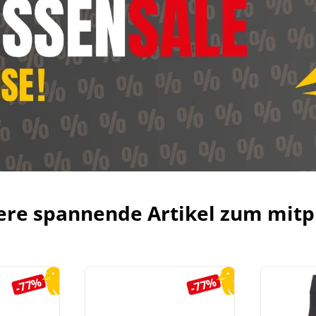
ere spannende Artikel zum mitp
-77%
-77%