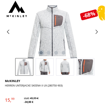
Bildergalerie überspringen
-68%
McKINLEY
HERREN UNTERJACKE SKEENA II UX (280750-903)
statt
49,99 €
15,
99
-34,00 €