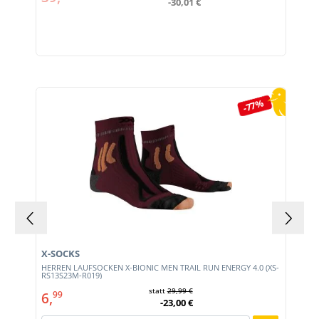
-30,01 €
Produktgalerie überspringen
-77%
X-SOCKS
HERREN LAUFSOCKEN X-BIONIC MEN TRAIL RUN ENERGY 4.0 (XS-
RS13S23M-R019)
statt
29,99 €
6,
99
-23,00 €