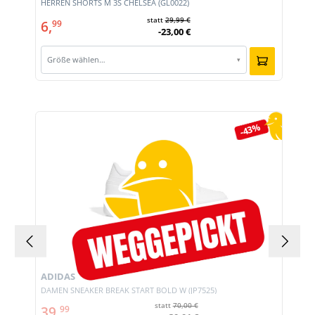
E
HERREN SHORTS M 3S CHELSEA (GL0022)
statt
29,99 €
6,
99
-23,00 €
Größe wählen…
▾
Produktgalerie überspringen
-43%
ADIDAS
DAMEN SNEAKER BREAK START BOLD W (JP7525)
statt
70,00 €
39,
99