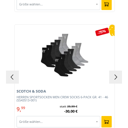
Größe wählen…
▾
Produktgalerie überspringen
-75%
SCOTCH & SODA
HERREN SPORTSOCKEN MEN CREW SOCKS 6-PACK GR. 41 - 46
(SS43513-001)
statt
39,99 €
9,
99
-30,00 €
Größe wählen…
▾