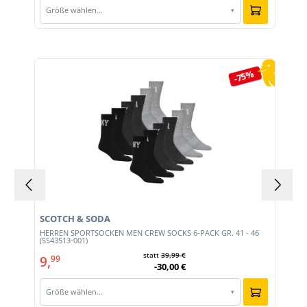
Größe wählen…
▾
Produktgalerie überspringen
-75%
SCOTCH & SODA
HERREN SPORTSOCKEN MEN CREW SOCKS 6-PACK GR. 41 - 46
(SS43513-001)
statt
39,99 €
9,
99
-30,00 €
Größe wählen…
▾