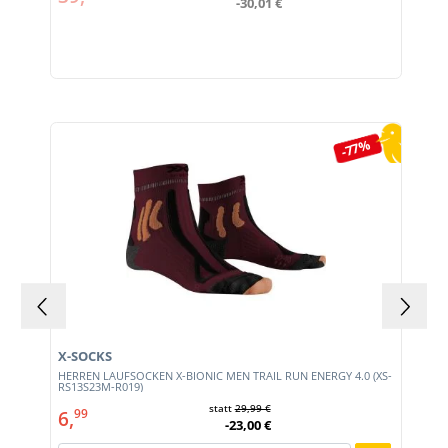
-30,01 €
Produktgalerie überspringen
-77%
X-SOCKS
HERREN LAUFSOCKEN X-BIONIC MEN TRAIL RUN ENERGY 4.0 (XS-
RS13S23M-R019)
statt
29,99 €
6,
99
-23,00 €