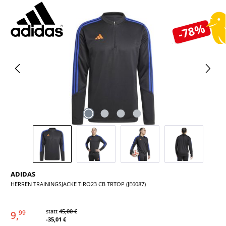
Bildergalerie überspringen
-78%
ADIDAS
HERREN TRAININGSJACKE TIRO23 CB TRTOP (JE6087)
statt
45,00 €
9,
99
-35,01 €