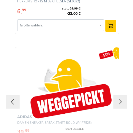
HERREN SHORTS M 3S CHELSEA (GL0022)
statt
29,99 €
6,
99
-23,00 €
Größe wählen…
▾
Produktgalerie überspringen
-43%
ADIDAS
DAMEN SNEAKER BREAK START BOLD W (JP7525)
statt
70,00 €
39,
99