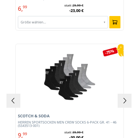
statt
29,99 €
6,
99
-23,00 €
Größe wählen…
▾
Produktgalerie überspringen
-75%
SCOTCH & SODA
HERREN SPORTSOCKEN MEN CREW SOCKS 6-PACK GR. 41 - 46
(SS43513-001)
statt
39,99 €
9,
99
-30,00 €