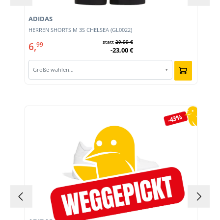
ADIDAS
HERREN SHORTS M 3S CHELSEA (GL0022)
statt
29,99 €
6,
99
-23,00 €
Größe wählen…
▾
Produktgalerie überspringen
-43%