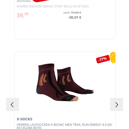
ADIDAS
DAMEN SNEAKER BREAK START BOLD W (JP7525)
statt
70,00 €
39,
99
-30,01 €
Produktgalerie überspringen
-77%
X-SOCKS
HERREN LAUFSOCKEN X-BIONIC MEN TRAIL RUN ENERGY 4.0 (XS-
RS13S23M-R019)