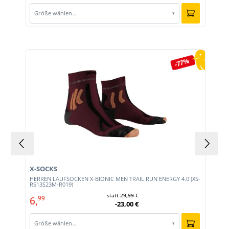
Größe wählen…
▾
Produktgalerie überspringen
-77%
X-SOCKS
HERREN LAUFSOCKEN X-BIONIC MEN TRAIL RUN ENERGY 4.0 (XS-
RS13S23M-R019)
statt
29,99 €
6,
99
-23,00 €
Größe wählen…
▾