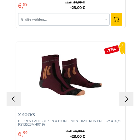
statt
29,99 €
6,
99
-23,00 €
Größe wählen…
▾
Produktgalerie überspringen
-77%
X-SOCKS
HERREN LAUFSOCKEN X-BIONIC MEN TRAIL RUN ENERGY 4.0 (XS-
RS13S23M-R019)
statt
29,99 €
6,
99
-23,00 €