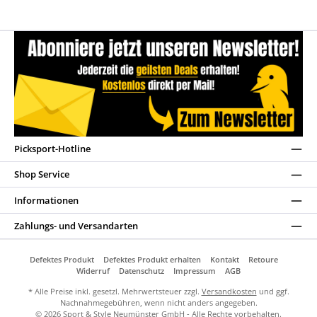
Picksport-Hotline
Shop Service
Informationen
Zahlungs- und Versandarten
Defektes Produkt
Defektes Produkt erhalten
Kontakt
Retoure
Widerruf
Datenschutz
Impressum
AGB
* Alle Preise inkl. gesetzl. Mehrwertsteuer zzgl.
Versandkosten
und ggf.
Nachnahmegebühren, wenn nicht anders angegeben.
© 2026 Sport & Style Neumünster GmbH - Alle Rechte vorbehalten.