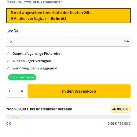
Preise inkl. MwSt. zzgl. Versandkosten
5
mal angesehen innerhalb der letzten 24h.
9 Artikel verfügbar –
Beliebt!
auswählen
Größe
✔
Dauerhaft günstige Pickpreise
✔
Alles ab Lager verfügbar
✔
wenn weg, dann weggepickt
Sofort verfügbar
In den Warenkorb
Noch
89,00 €
bis
kostenloser Versand
.
ab 89,00 €
0 €
0,00 €
/ 89,00 €