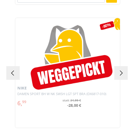
Produktgalerie überspringen
-80%
NIKE
DAMEN SPORT BH W NK SWSH LGT SPT BRA (DX6817-010)
statt
34,99 €
6,
99
-28,00 €