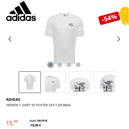
Bildergalerie überspringen
-54%
ADIDAS
HERREN T-SHIRT SP POSTER GFX T (KE3864)
statt
34,99 €
15,
99
-19,00 €