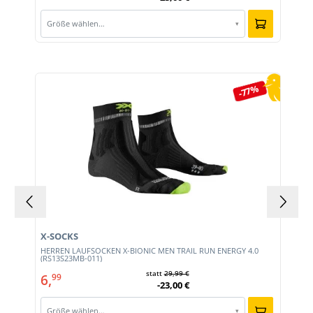
Größe wählen…
▾
Produktgalerie überspringen
-77%
X-SOCKS
HERREN LAUFSOCKEN X-BIONIC MEN TRAIL RUN ENERGY 4.0
0)
(RS13S23MB-011)
statt
29,99 €
6,
99
-23,00 €
Größe wählen…
▾