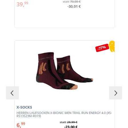
statt
70,00 €
39,
99
-30,01 €
Produktgalerie überspringen
-77%
X-SOCKS
HERREN LAUFSOCKEN X-BIONIC MEN TRAIL RUN ENERGY 4.0 (XS-
RS13S23M-R019)
statt
29,99 €
6,
99
-23,00 €