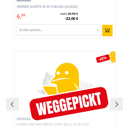
ADIDAS
HERREN SHORTS M 3S CHELSEA (GL0022)
statt
29,99 €
6,
99
-23,00 €
Größe wählen…
▾
Produktgalerie überspringen
-43%
ADIDAS
DAMEN SNEAKER BREAK START BOLD W (JP7525)