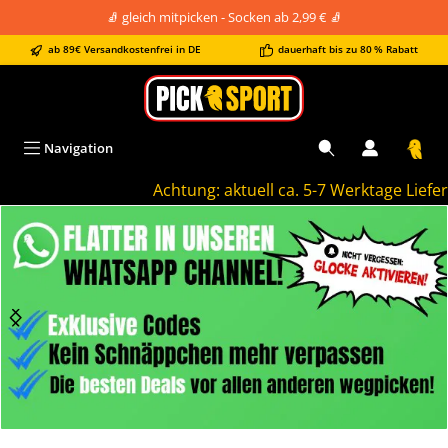
🧦 gleich mitpicken - Socken ab 2,99 € 🧦
alt springen
ab 89€ Versandkostenfrei in DE
dauerhaft bis zu 80 % Rabatt
Navigation
Achtung: aktuell ca. 5-7 Werktage Lieferzei
Bildergalerie überspringen