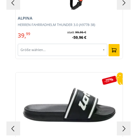
ALPINA
HERREN FAHRRADHELM THUNDER 3.0 (A9778-38)
statt
99,95 €
39,
99
-59,96 €
Größe wählen…
▾
Produktgalerie überspringen
-77%