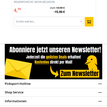
REGENPONCHO MOIN (W224239)
statt
19,99 €
4,
99
-15,00 €
Größe wählen…
▾
Picksport-Hotline
Shop Service
Informationen