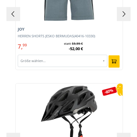
JOY
HERREN SHORTS JESKO BERMUDAS(40416-10330)
statt
59,99 €
7,
99
-52,00 €
Größe wählen…
▾
Produktgalerie überspringen
-60%