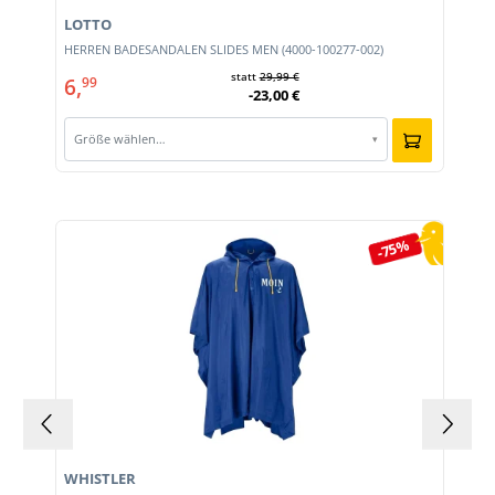
LOTTO
HERREN BADESANDALEN SLIDES MEN (4000-100277-002)
statt
29,99 €
6,
99
-23,00 €
Größe wählen…
▾
Produktgalerie überspringen
-75%
WHISTLER