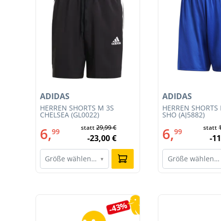
ADIDAS
ADIDAS
T
HERREN SHORTS M 3S
HERREN SHORTS 
CE
CHELSEA (GL0022)
SHO (AJ5882)
statt
29,99 €
statt
6,
6,
99
99
-23,00 €
-11
Größe wählen…
Größe wählen…
▾
Produktgalerie überspringen
7%
-43%