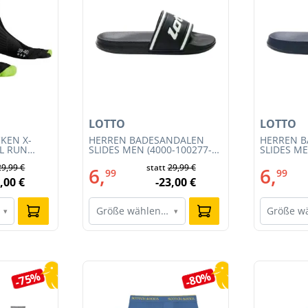
LOTTO
LOTTO
KEN X-
HERREN BADESANDALEN
HERREN 
IL RUN
SLIDES MEN (4000-100277-
SLIDES ME
3S23MB-
002)
001)
29,99 €
statt
29,99 €
6,
6,
99
99
,00 €
-23,00 €
Größe wählen…
Größe w
▾
▾
-75%
-80%