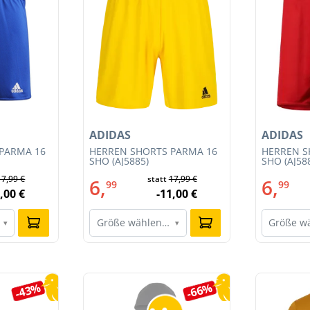
ADIDAS
ADIDAS
PARMA 16
HERREN SHORTS PARMA 16
HERREN S
SHO (AJ5885)
SHO (AJ58
17,99 €
statt
17,99 €
6,
6,
99
99
,00 €
-11,00 €
Größe wählen…
Größe w
▾
▾
-43%
-66%