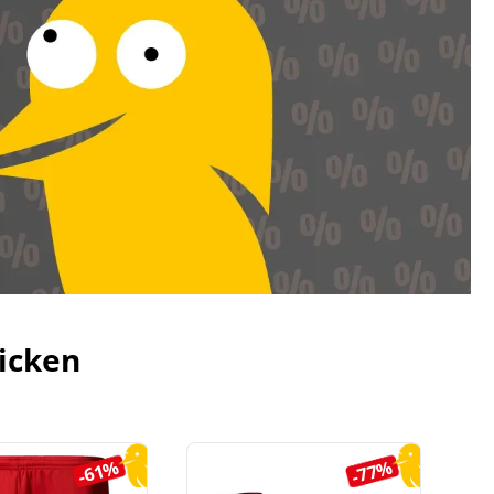
icken
-61%
-77%