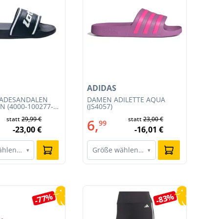
ADIDAS
NI
BADESANDALEN
DAMEN ADILETTE AQUA
HE
N (4000-100277-
(JS4057)
TE
CO
statt
29,99 €
statt
23,00 €
6,
1
99
-23,00 €
-16,01 €
ählen…
Größe wählen…
G
▾
▾
-77%
-83%