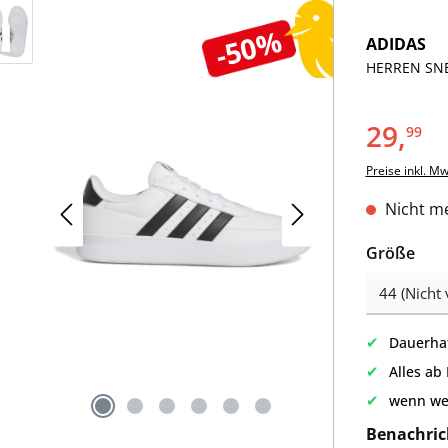
-50%
ADIDAS
HERREN SNE
29,
99
Preise inkl. M
Nicht me
aus
Größe
✔
Dauerhaf
✔
Alles ab
✔
wenn we
Benachric