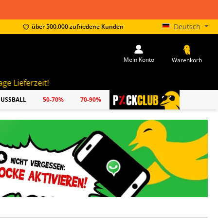
Deutsch
über 500.000 zufriedene Kunden
Mein Konto
Warenkorb
FUSSBALL
50-70%
70-90%
PICKCLUB