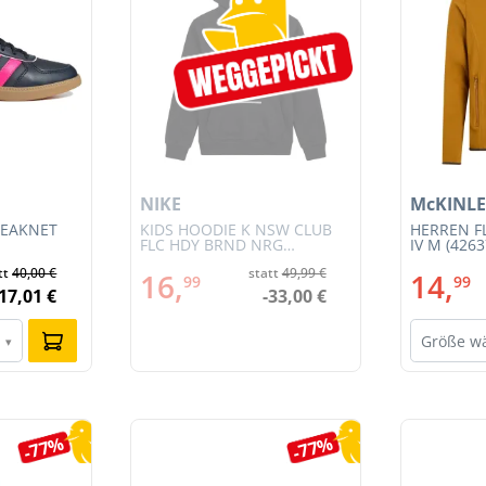
NIKE
McKINLE
REAKNET
KIDS HOODIE K NSW CLUB
HERREN F
FLC HDY BRND NRG
IV M (4263
(HV0392-010)
tt
40,00 €
statt
49,99 €
16,
14,
99
99
-17,01 €
-33,00 €
Größe w
▾
-77%
-77%