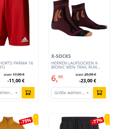
X-SOCKS
X-
HORTS PARMA 16
HERREN LAUFSOCKEN X-
HE
81)
BIONIC MEN TRAIL RUN
BI
ENERGY 4.0 (XS-RS13S23M-
EN
statt
17,99 €
statt
29,99 €
R019)
011
6,
6
99
-11,00 €
-23,00 €
ählen…
Größe wählen…
G
▾
▾
-75%
-77%