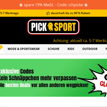
💲 spare 19% MwSt. - Code: ichpicke 💲
t 5-7 Werktage
dauerhaft bis zu 80 % Rabatt
Achtung: aktuell ca. 5-7 Werktage Lieferzeit!
MODE & SPORTSWEAR
SCHUHE
KIDS
OUTDOOR