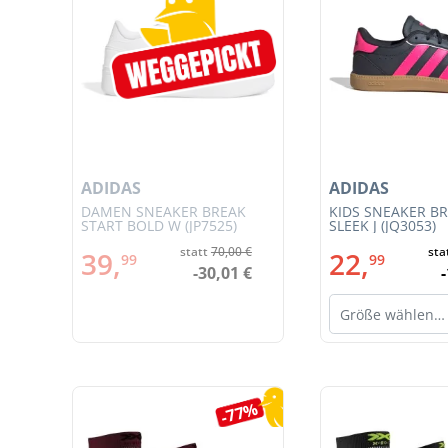
ADIDAS
ADIDAS
JSY
DAMEN SNEAKER BREAK
KIDS SNEAKER B
START BOLD W (JP7525)
SLEEK J (JQ3053)
€
statt
70,00 €
sta
39,
22,
99
99
€
-30,01 €
Größe wählen…
Produktgalerie überspringen
5%
-77%