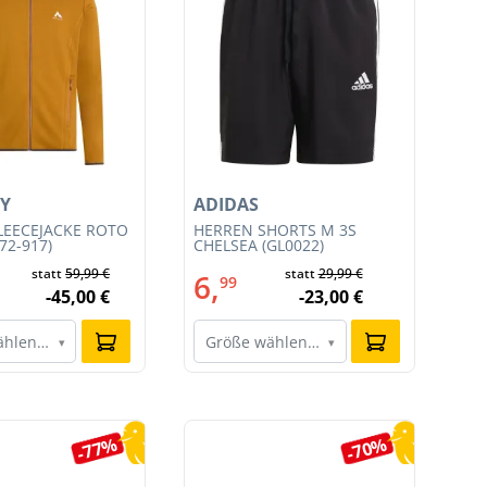
Y
ADIDAS
AD
LEECEJACKE ROTO
HERREN SHORTS M 3S
HE
72-917)
CHELSEA (GL0022)
SH
statt
59,99 €
statt
29,99 €
6,
6
99
-45,00 €
-23,00 €
ählen…
Größe wählen…
G
▾
▾
-77%
-70%