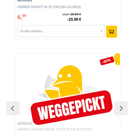
ADIDAS
HERREN SHORTS M 3S CHELSEA (GL0022)
statt
29,99 €
6,
99
-23,00 €
Größe wählen…
▾
Produktgalerie überspringen
-43%
ADIDAS
DAMEN SNEAKER BREAK START BOLD W (JP7525)