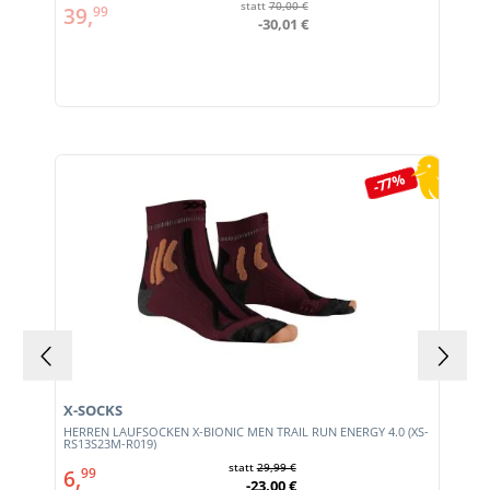
statt
70,00 €
39,
99
-30,01 €
Produktgalerie überspringen
-77%
X-SOCKS
HERREN LAUFSOCKEN X-BIONIC MEN TRAIL RUN ENERGY 4.0 (XS-
RS13S23M-R019)
statt
29,99 €
6,
99
-23,00 €