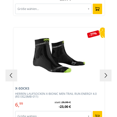
Größe wählen…
▾
Produktgalerie überspringen
-77%
X-SOCKS
HERREN LAUFSOCKEN X-BIONIC MEN TRAIL RUN ENERGY 4.0
(RS13S23MB-011)
statt
29,99 €
6,
99
-23,00 €
Größe wählen…
▾