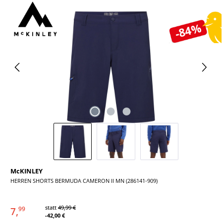
Bildergalerie überspringen
-84%
McKINLEY
HERREN SHORTS BERMUDA CAMERON II MN (286141-909)
statt
49,99 €
7,
99
-42,00 €