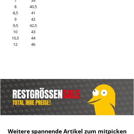
7
39
8
40,5
8,5
41
9
42
9,5
42,5
10
43
10,5
44
12
46
Weitere spannende Artikel zum mitpicken