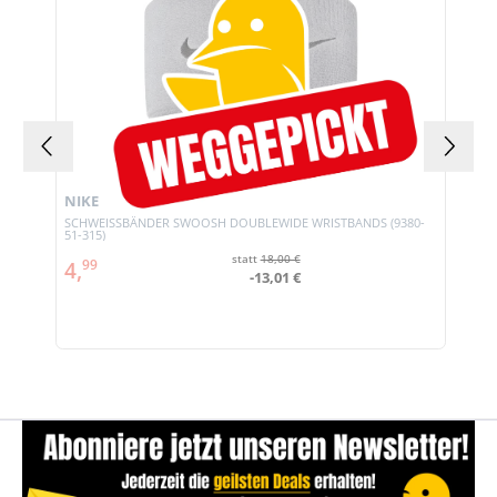
NIKE
SCHWEISSBÄNDER SWOOSH DOUBLEWIDE WRISTBANDS (9380-
51-315)
statt
18,00 €
4,
99
-13,01 €