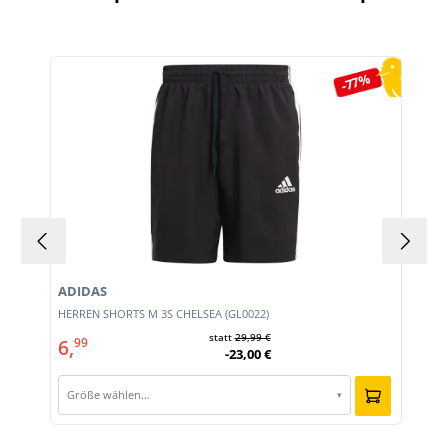
Produktgalerie überspringen
-77%
ADIDAS
HERREN SHORTS M 3S CHELSEA (GL0022)
statt
29,99 €
6,
99
-23,00 €
Größe wählen…
▾