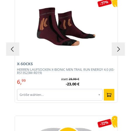
-77%
X-SOCKS
HERREN LAUFSOCKEN X-BIONIC MEN TRAIL RUN ENERGY 4.0 (XS-
RS13S23M-R019)
statt
29,99 €
6,
99
-23,00 €
Größe wählen…
▾
Produktgalerie überspringen
-72%