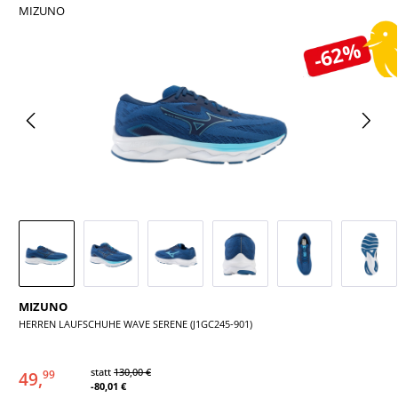
MIZUNO
Bildergalerie überspringen
-62%
MIZUNO
HERREN LAUFSCHUHE WAVE SERENE (J1GC245-901)
statt
130,00 €
49,
99
-80,01 €