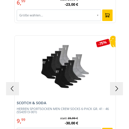
6,
99
-23,00 €
Größe wählen…
▾
Produktgalerie überspringen
-75%
SCOTCH & SODA
HERREN SPORTSOCKEN MEN CREW SOCKS 6-PACK GR. 41 - 46
(SS43513-001)
statt
39,99 €
9,
99
-30,00 €