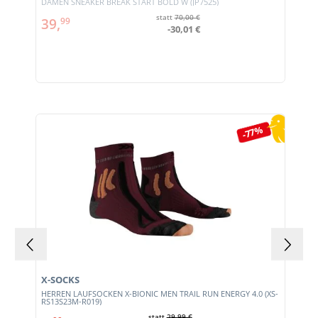
DAMEN SNEAKER BREAK START BOLD W (JP7525)
statt
70,00 €
39,
99
-30,01 €
Produktgalerie überspringen
-77%
X-SOCKS
HERREN LAUFSOCKEN X-BIONIC MEN TRAIL RUN ENERGY 4.0 (XS-
RS13S23M-R019)
statt
29,99 €