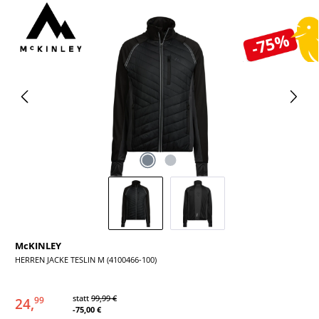
Bildergalerie überspringen
-75%
McKINLEY
HERREN JACKE TESLIN M (4100466-100)
statt
99,99 €
24,
99
-75,00 €