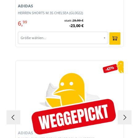
ADIDAS
HERREN SHORTS M 3S CHELSEA (GL0022)
statt
29,99 €
6,
99
-23,00 €
Größe wählen…
▾
Produktgalerie überspringen
-43%
ADIDAS