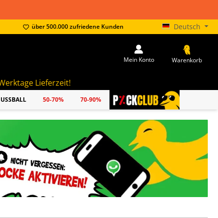
Deutsch
über 500.000 zufriedene Kunden
Mein Konto
Warenkorb
it!
FUSSBALL
50-70%
70-90%
PICKCLUB