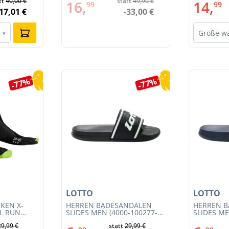
tt
40,00 €
statt
49,99 €
16,
14,
99
99
-17,01 €
-33,00 €
Größe w
▾
-77%
-77%
LOTTO
LOTTO
KEN X-
HERREN BADESANDALEN
HERREN 
IL RUN
SLIDES MEN (4000-100277-
SLIDES ME
3S23MB-
002)
001)
29,99 €
statt
29,99 €