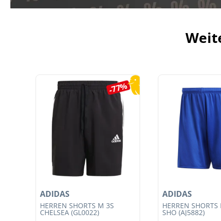
Weit
Produktgalerie überspringen
5%
-77%
ADIDAS
ADIDAS
T
HERREN SHORTS M 3S
HERREN SHORTS 
CE
CHELSEA (GL0022)
SHO (AJ5882)