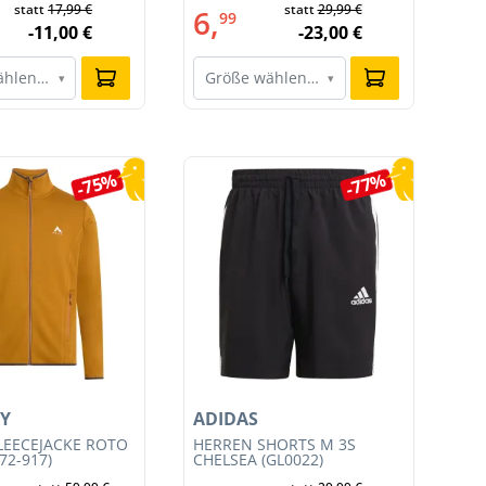
statt
17,99 €
statt
29,99 €
R019)
011
6,
6
99
-11,00 €
-23,00 €
ählen…
Größe wählen…
G
▾
▾
-75%
-77%
Y
ADIDAS
AD
LEECEJACKE ROTO
HERREN SHORTS M 3S
HE
72-917)
CHELSEA (GL0022)
SH