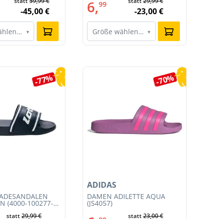
statt
59,99 €
statt
29,99 €
6,
6
99
-45,00 €
-23,00 €
ählen…
Größe wählen…
G
▾
▾
-77%
-70%
ADIDAS
NI
BADESANDALEN
DAMEN ADILETTE AQUA
HE
N (4000-100277-
(JS4057)
TE
CO
statt
29,99 €
statt
23,00 €