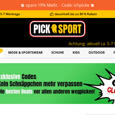
💲 spare 19% MwSt. - Code: ichpicke 💲
t 5-7 Werktage
dauerhaft bis zu 80 % Rabatt
Achtung: aktuell ca. 5-7 Werktage Lieferze
MODE & SPORTSWEAR
SCHUHE
KIDS
OUTDOOR