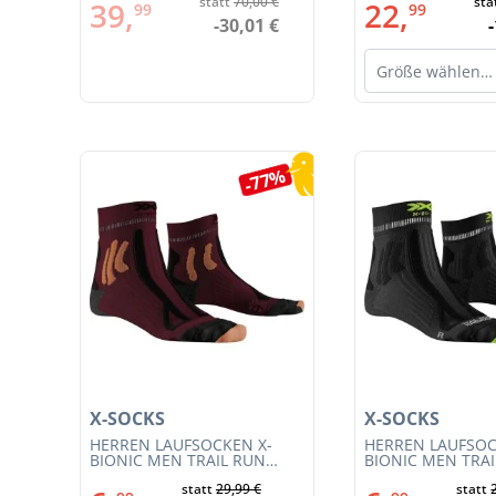
€
statt
70,00 €
sta
39,
22,
99
99
€
-30,01 €
Größe wählen…
Produktgalerie überspringen
5%
-77%
X-SOCKS
X-SOCKS
T
HERREN LAUFSOCKEN X-
HERREN LAUFSOC
BIONIC MEN TRAIL RUN
BIONIC MEN TRA
ENERGY 4.0 (XS-RS13S23M-
ENERGY 4.0 (RS1
€
statt
29,99 €
statt
R019)
011)