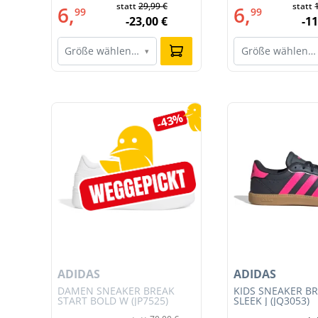
statt
29,99 €
statt
6,
6,
99
99
-23,00 €
-11
Größe wählen…
Größe wählen…
▾
Produktgalerie überspringen
7%
-43%
ADIDAS
ADIDAS
JSY
DAMEN SNEAKER BREAK
KIDS SNEAKER B
START BOLD W (JP7525)
SLEEK J (JQ3053)