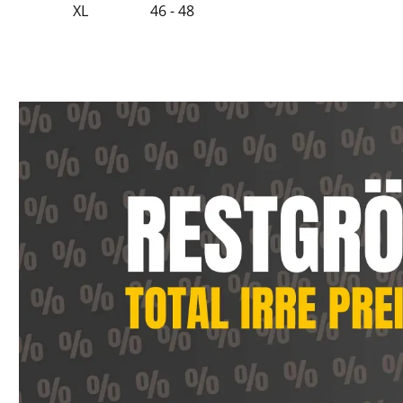
XL
46 - 48