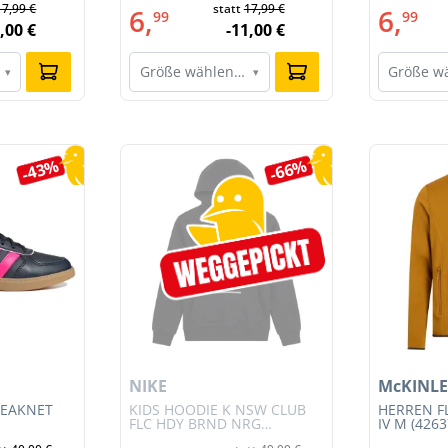
17,99 €
statt
17,99 €
6,
6,
99
99
,00 €
-11,00 €
Größe wählen…
Größe w
▾
▾
-43%
-66%
NIKE
McKINLE
REAKNET
KIDS HOODIE K NSW CLUB
HERREN F
FLC HDY BRND NRG
IV M (4263
(HV0392-010)