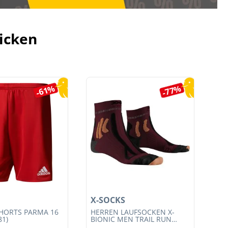
icken
-61%
-77%
X-SOCKS
X-
HORTS PARMA 16
HERREN LAUFSOCKEN X-
HE
81)
BIONIC MEN TRAIL RUN
BI
ENERGY 4.0 (XS-RS13S23M-
EN