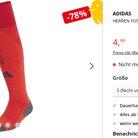
-78%
ADIDAS
HERREN FUS
4,
99
Preise inkl. M
Nicht me
aus
Größe
✔
Dauerhaf
✔
Alles ab
✔
wenn we
Benachric