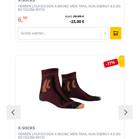
X-SOCKS
HERREN LAUFSOCKEN X-BIONIC MEN TRAIL RUN ENERGY 4.0 (XS-
RS13S23M-R019)
statt
29,99 €
6,
99
-23,00 €
Größe wählen…
▾
Produktgalerie überspringen
-77%
X-SOCKS
HERREN LAUFSOCKEN X-BIONIC MEN TRAIL RUN ENERGY 4.0 (XS-
RS13S23M-R019)