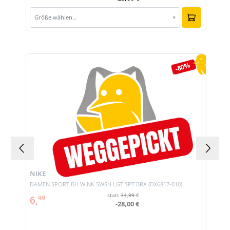
Größe wählen…
▾
Produktgalerie überspringen
-80%
NIKE
DAMEN SPORT BH W NK SWSH LGT SPT BRA (DX6817-010)
statt
34,99 €
6,
99
-28,00 €