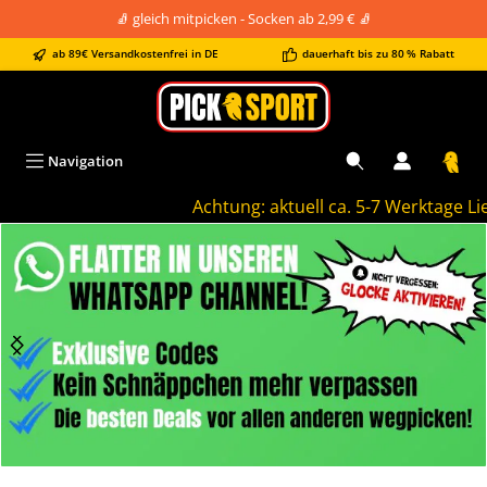
🧦 gleich mitpicken - Socken ab 2,99 € 🧦
alt springen
ab 89€ Versandkostenfrei in DE
dauerhaft bis zu 80 % Rabatt
Navigation
Achtung: aktuell ca. 5-7 Werktage Liefer
Bildergalerie überspringen