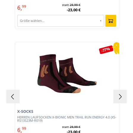
statt
29,99 €
6,
99
-23,00 €
Größe wählen…
▾
Produktgalerie überspringen
-77%
X-SOCKS
HERREN LAUFSOCKEN X-BIONIC MEN TRAIL RUN ENERGY 4.0 (XS-
RS13S23M-R019)
statt
29,99 €
6,
99
-23,00 €