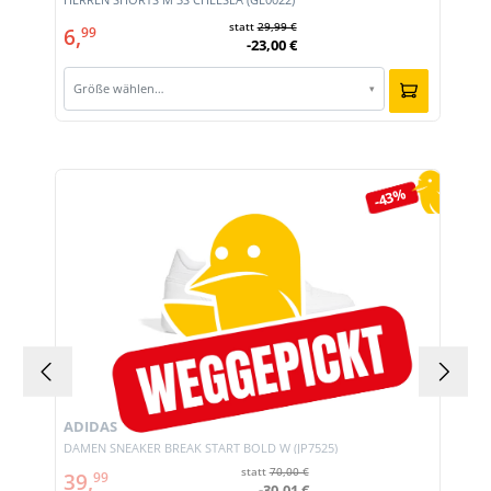
statt
29,99 €
6,
99
-23,00 €
Größe wählen…
▾
Produktgalerie überspringen
-43%
ADIDAS
DAMEN SNEAKER BREAK START BOLD W (JP7525)
statt
70,00 €
39,
99
-30,01 €