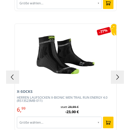
Größe wählen…
▾
Produktgalerie überspringen
-77%
X-SOCKS
HERREN LAUFSOCKEN X-BIONIC MEN TRAIL RUN ENERGY 4.0
(RS13S23MB-011)
statt
29,99 €
6,
99
-23,00 €
Größe wählen…
▾