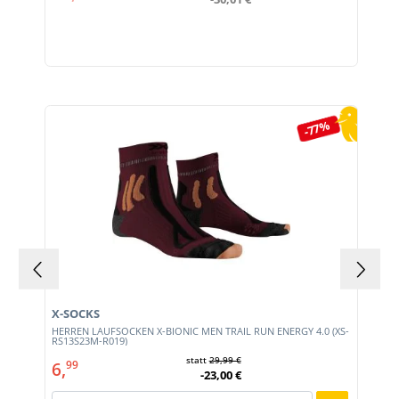
Produktgalerie überspringen
-77%
X-SOCKS
HERREN LAUFSOCKEN X-BIONIC MEN TRAIL RUN ENERGY 4.0 (XS-
RS13S23M-R019)
statt
29,99 €
6,
99
-23,00 €