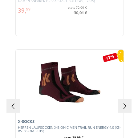
DAMEN SNEAKER BREAK START BOLD W (JP7525)
statt
70,00 €
39,
99
-30,01 €
Produktgalerie überspringen
-77%
X-SOCKS
HERREN LAUFSOCKEN X-BIONIC MEN TRAIL RUN ENERGY 4.0 (XS-
RS13S23M-R019)
statt
29,99 €