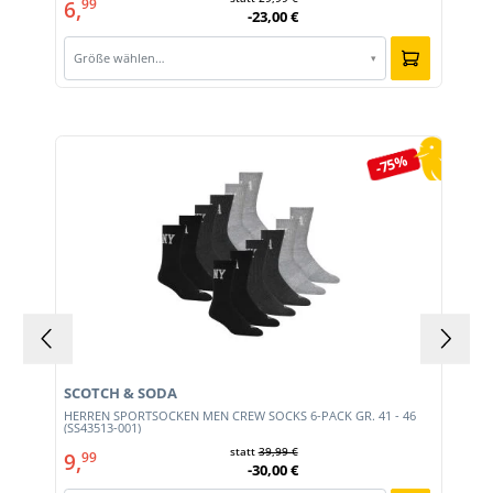
6,
99
-23,00 €
Größe wählen…
▾
Produktgalerie überspringen
-75%
SCOTCH & SODA
HERREN SPORTSOCKEN MEN CREW SOCKS 6-PACK GR. 41 - 46
(SS43513-001)
statt
39,99 €
9,
99
-30,00 €