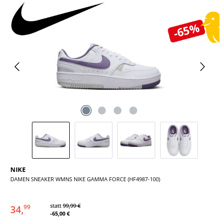
Bildergalerie überspringen
-65%
NIKE
DAMEN SNEAKER WMNS NIKE GAMMA FORCE (HF4987-100)
statt
99,99 €
34,
99
-65,00 €