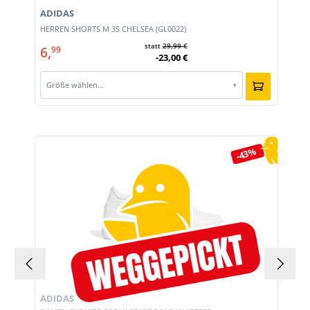
ADIDAS
HERREN SHORTS M 3S CHELSEA (GL0022)
statt
29,99 €
6,
99
-23,00 €
Größe wählen…
▾
Produktgalerie überspringen
-43%
ADIDAS