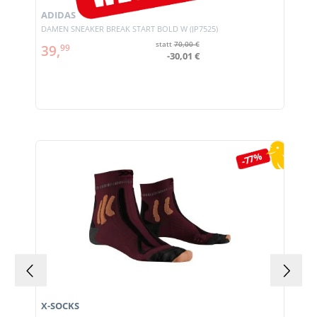
ADIDAS
DAMEN SNEAKER BREAK START BOLD W (JP7525)
statt
70,00 €
39,
99
-30,01 €
Produktgalerie überspringen
-77%
X-SOCKS