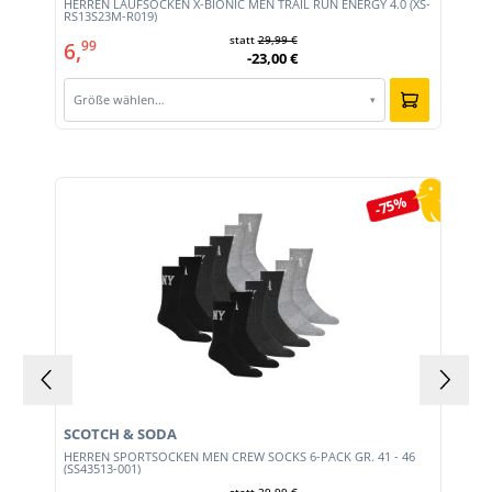
HERREN LAUFSOCKEN X-BIONIC MEN TRAIL RUN ENERGY 4.0 (XS-
RS13S23M-R019)
statt
29,99 €
6,
99
-23,00 €
Größe wählen…
▾
Produktgalerie überspringen
-75%
SCOTCH & SODA
HERREN SPORTSOCKEN MEN CREW SOCKS 6-PACK GR. 41 - 46
0)
(SS43513-001)