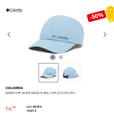
Bildergalerie überspringen
-50%
COLUMBIA
UNISEX CAP SILVER RIDGE IV BALL CAP (2121141-431)
statt
30,00 €
14,
99
-15,01 €