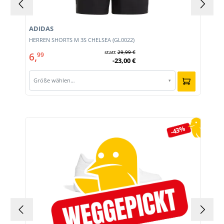
ADIDAS
HERREN SHORTS M 3S CHELSEA (GL0022)
statt
29,99 €
6,
99
-23,00 €
Größe wählen…
▾
Produktgalerie überspringen
-43%