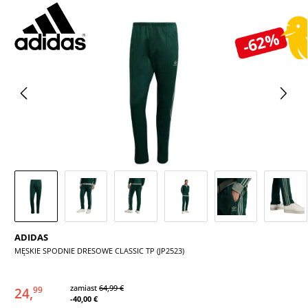
Pomiń galerię zdjęć
-62%
ADIDAS
MĘSKIE SPODNIE DRESOWE CLASSIC TP (JP2523)
zamiast
64,99 €
24,
99
-40,00 €