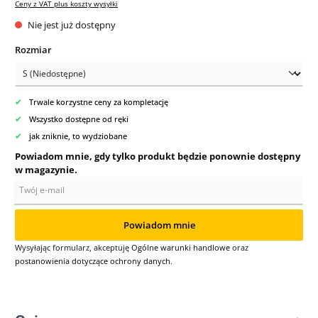
Ceny z VAT plus koszty wysyłki
Nie jest już dostępny
Wybierz
Rozmiar
✔
Trwale korzystne ceny za kompletację
✔
Wszystko dostępne od ręki
✔
jak zniknie, to wydziobane
Powiadom mnie, gdy tylko produkt będzie ponownie dostępny
w magazynie.
Twój e-mail
Powiadom mnie
Wysyłając formularz, akceptuję
Ogólne warunki handlowe
oraz
postanowienia dotyczące ochrony danych
.