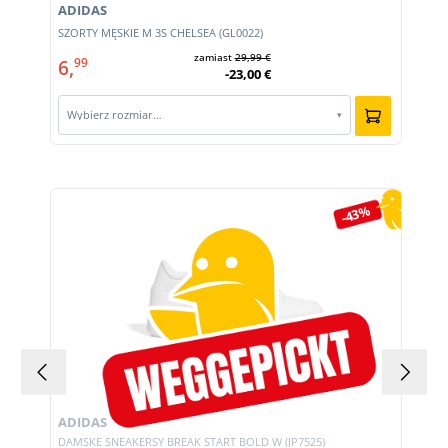
ADIDAS
m
SZORTY MĘSKIE M 3S CHELSEA (GL0022)
zamiast
29,99 €
6,
99
-23,00 €
Wybierz rozmiar…
▾
Pomiń galerię produktów
-43%
ADIDAS
DAMSKE SNEAKERSY BREAK START BOLD W (JP7525)