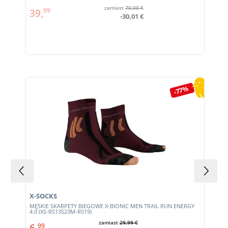
zamiast
70,00 €
39,
99
-30,01 €
Pomiń galerię produktów
-77%
X-SOCKS
MĘSKIE SKARPETY BIEGOWE X-BIONIC MEN TRAIL RUN ENERGY
4.0 (XS-RS13S23M-R019)
zamiast
29,99 €
6,
99