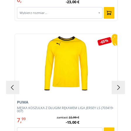
-23,00 €
Wybierz rozmiar…
▾
Pomiń galerię produktów
-65%
PUMA
MĘSKA KOSZULKA Z DŁUGIM RĘKAWEM LIGA JERSEY LS (703419-
007)
zamiast
22,99 €
7,
99
-15,00 €