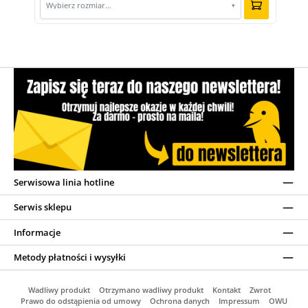
Wybierz rozmiar…
▾
Serwisowa linia hotline
Serwis sklepu
Informacje
Metody płatności i wysyłki
Wadliwy produkt
Otrzymano wadliwy produkt
Kontakt
Zwrot
Prawo do odstąpienia od umowy
Ochrona danych
Impressum
OWU