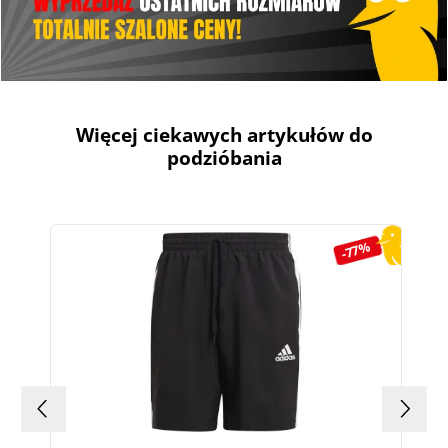
Więcej ciekawych artykułów do
podzióbania
Pomiń galerię produktów
-77%