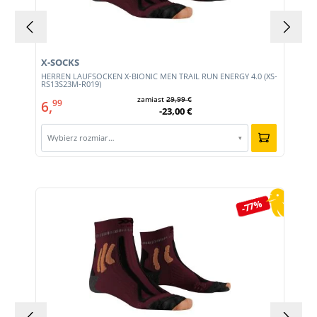
X-SOCKS
HERREN LAUFSOCKEN X-BIONIC MEN TRAIL RUN ENERGY 4.0 (XS-
RS13S23M-R019)
zamiast
29,99 €
6,
99
-23,00 €
Wybierz rozmiar…
▾
Pomiń galerię produktów
-77%