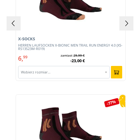
X-SOCKS
HERREN LAUFSOCKEN X-BIONIC MEN TRAIL RUN ENERGY 4.0 (XS-
RS13S23M-R019)
zamiast
29,99 €
6,
99
-23,00 €
Wybierz rozmiar…
▾
Pomiń galerię produktów
-77%