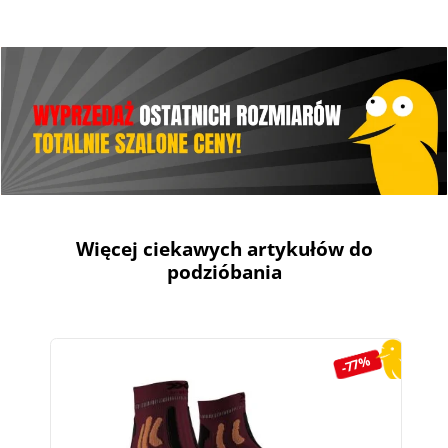
Więcej ciekawych artykułów do
podzióbania
Pomiń galerię produktów
-77%