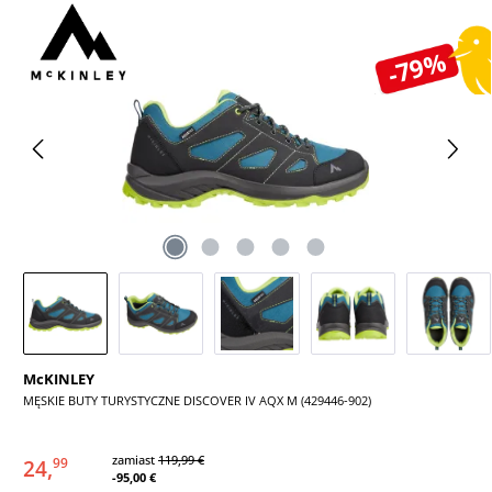
Pomiń galerię zdjęć
-79%
McKINLEY
MĘSKIE BUTY TURYSTYCZNE DISCOVER IV AQX M (429446-902)
zamiast
119,99 €
24,
99
-95,00 €