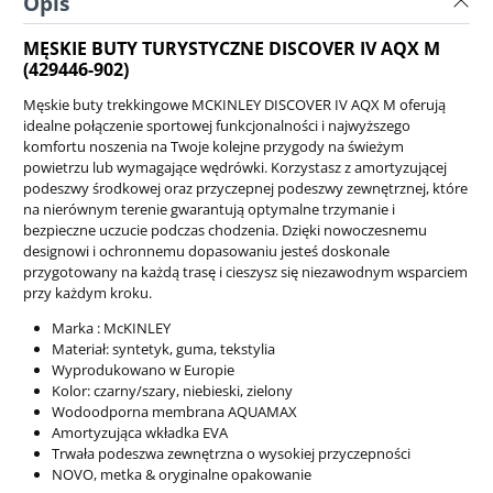
Opis
MĘSKIE BUTY TURYSTYCZNE DISCOVER IV AQX M
(429446-902)
Męskie buty trekkingowe MCKINLEY DISCOVER IV AQX M oferują
idealne połączenie sportowej funkcjonalności i najwyższego
komfortu noszenia na Twoje kolejne przygody na świeżym
powietrzu lub wymagające wędrówki. Korzystasz z amortyzującej
podeszwy środkowej oraz przyczepnej podeszwy zewnętrznej, które
na nierównym terenie gwarantują optymalne trzymanie i
bezpieczne uczucie podczas chodzenia. Dzięki nowoczesnemu
designowi i ochronnemu dopasowaniu jesteś doskonale
przygotowany na każdą trasę i cieszysz się niezawodnym wsparciem
przy każdym kroku.
Marka : McKINLEY
Materiał: syntetyk, guma, tekstylia
Wyprodukowano w Europie
Kolor: czarny/szary, niebieski, zielony
Wodoodporna membrana AQUAMAX
Amortyzująca wkładka EVA
Trwała podeszwa zewnętrzna o wysokiej przyczepności
NOVO, metka & oryginalne opakowanie