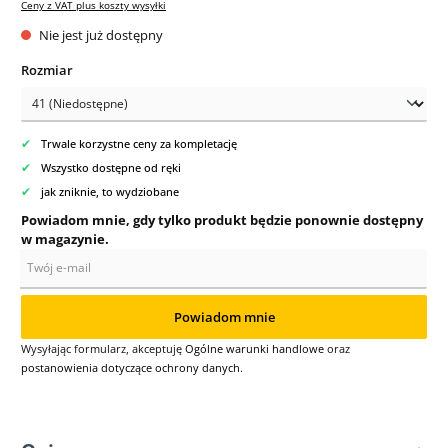
Ceny z VAT plus koszty wysyłki
Nie jest już dostępny
Wybierz
Rozmiar
✔
Trwale korzystne ceny za kompletację
✔
Wszystko dostępne od ręki
✔
jak zniknie, to wydziobane
Powiadom mnie, gdy tylko produkt będzie ponownie dostępny
w magazynie.
Twój e-mail
Powiadom mnie
Wysyłając formularz, akceptuję
Ogólne warunki handlowe
oraz
postanowienia dotyczące ochrony danych
.