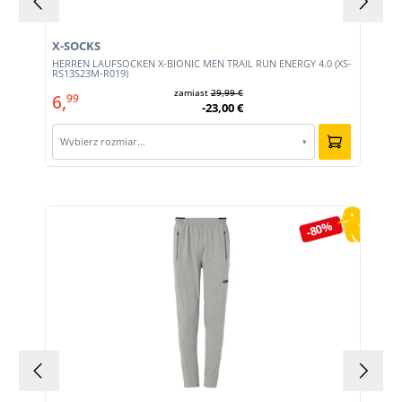
X-SOCKS
HERREN LAUFSOCKEN X-BIONIC MEN TRAIL RUN ENERGY 4.0 (XS-
RS13S23M-R019)
zamiast
29,99 €
6,
99
-23,00 €
Wybierz rozmiar…
▾
Pomiń galerię produktów
-80%