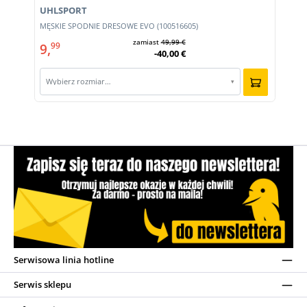
UHLSPORT
MĘSKIE SPODNIE DRESOWE EVO (100516605)
zamiast
49,99 €
9,
99
-40,00 €
Wybierz rozmiar…
▾
Serwisowa linia hotline
Serwis sklepu