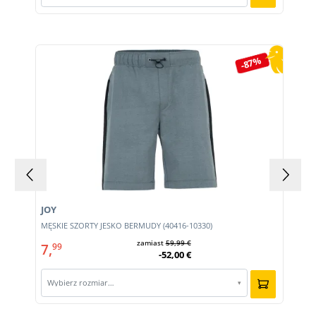
Pomiń galerię produktów
-87%
JOY
MĘSKIE SZORTY JESKO BERMUDY (40416-10330)
zamiast
59,99 €
7,
99
-52,00 €
Wybierz rozmiar…
▾