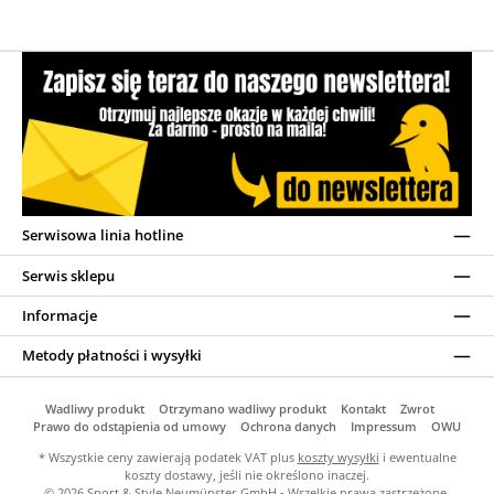
Serwisowa linia hotline
Serwis sklepu
Informacje
Metody płatności i wysyłki
Wadliwy produkt
Otrzymano wadliwy produkt
Kontakt
Zwrot
Prawo do odstąpienia od umowy
Ochrona danych
Impressum
OWU
* Wszystkie ceny zawierają podatek VAT plus
koszty wysyłki
i ewentualne
koszty dostawy, jeśli nie określono inaczej.
© 2026 Sport & Style Neumünster GmbH - Wszelkie prawa zastrzeżone.