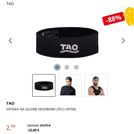
TAO
Pomiń galerię zdjęć
-88%
TAO
OPASKA NA GŁOWĘ HEADBAND (7012-00700)
zamiast
24,99 €
2,
99
-22,00 €