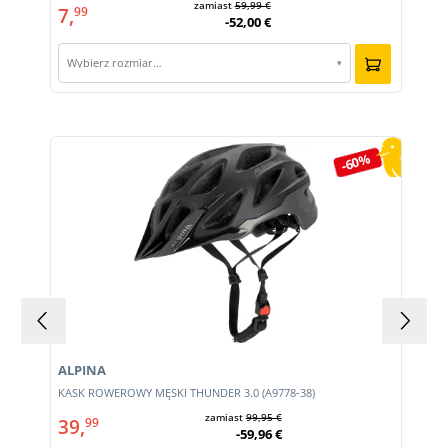
zamiast
59,99 €
7,
99
-52,00 €
Wybierz rozmiar…
▾
Pomiń galerię produktów
-60%
ALPINA
KASK ROWEROWY MĘSKI THUNDER 3.0 (A9778-38)
zamiast
99,95 €
39,
99
-59,96 €