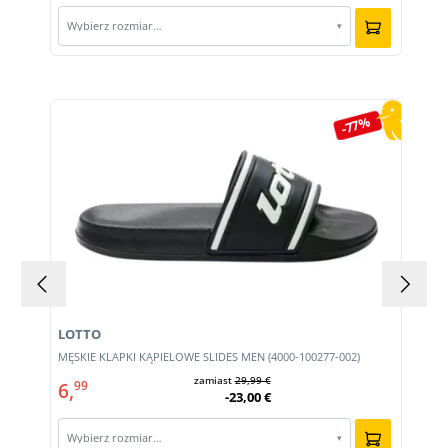
Wybierz rozmiar…
▾
Pomiń galerię produktów
-77%
LOTTO
MĘSKIE KLAPKI KĄPIELOWE SLIDES MEN (4000-100277-002)
zamiast
29,99 €
6,
99
-23,00 €
Wybierz rozmiar…
▾