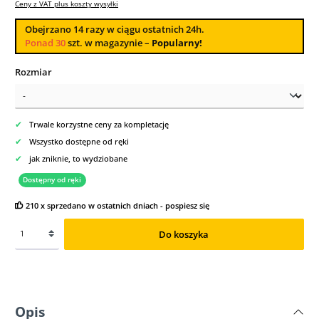
Ceny z VAT plus koszty wysyłki
Obejrzano
14
razy w ciągu ostatnich 24h.
Ponad 30
szt. w magazynie –
Popularny!
Wybierz
Rozmiar
✔
Trwale korzystne ceny za kompletację
✔
Wszystko dostępne od ręki
✔
jak zniknie, to wydziobane
Dostępny od ręki
210 x sprzedano w ostatnich dniach - pospiesz się
Do koszyka
Opis