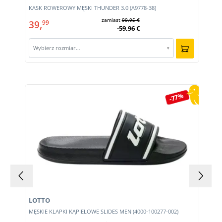
KASK ROWEROWY MĘSKI THUNDER 3.0 (A9778-38)
zamiast
99,95 €
39,
99
-59,96 €
Wybierz rozmiar…
▾
Pomiń galerię produktów
-77%
LOTTO
MĘSKIE KLAPKI KĄPIELOWE SLIDES MEN (4000-100277-002)