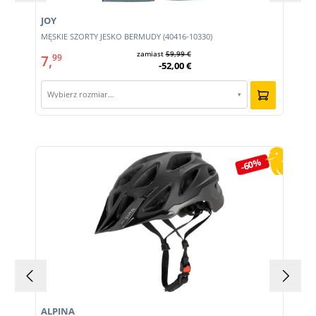
JOY
MĘSKIE SZORTY JESKO BERMUDY (40416-10330)
zamiast
59,99 €
7,
99
-52,00 €
Wybierz rozmiar…
▾
Pomiń galerię produktów
-60%
ALPINA