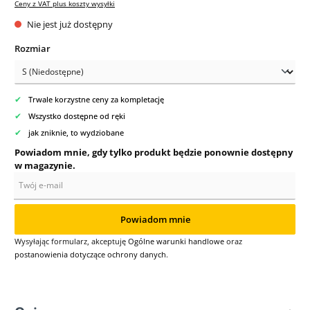
Ceny z VAT plus koszty wysyłki
Nie jest już dostępny
Wybierz
Rozmiar
✔
Trwale korzystne ceny za kompletację
✔
Wszystko dostępne od ręki
✔
jak zniknie, to wydziobane
Powiadom mnie, gdy tylko produkt będzie ponownie dostępny
w magazynie.
Twój e-mail
Powiadom mnie
Wysyłając formularz, akceptuję
Ogólne warunki handlowe
oraz
postanowienia dotyczące ochrony danych
.