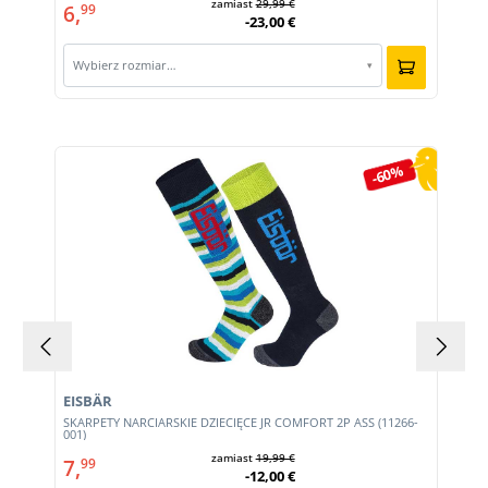
zamiast
29,99 €
6,
99
-23,00 €
Wybierz rozmiar…
▾
Pomiń galerię produktów
-60%
EISBÄR
SKARPETY NARCIARSKIE DZIECIĘCE JR COMFORT 2P ASS (11266-
001)
zamiast
19,99 €
7,
99
-12,00 €