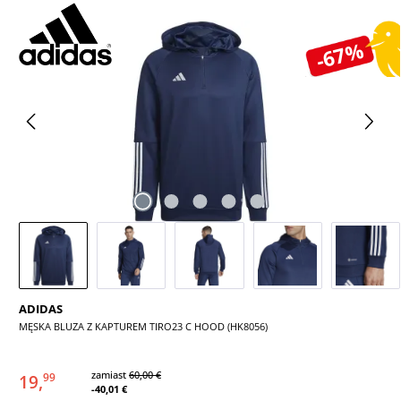
Pomiń galerię zdjęć
-67%
ADIDAS
MĘSKA BLUZA Z KAPTUREM TIRO23 C HOOD (HK8056)
zamiast
60,00 €
19,
99
-40,01 €