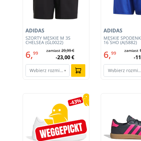
ADIDAS
ADIDAS
gowa
SZORTY MĘSKIE M 3S
MĘSKIE SPODENK
z
CHELSEA (GL0022)
16 SHO (AJ5882)
09-
zamiast
29,99 €
zamiast
6,
6,
99
99
-23,00 €
-11
Wybierz rozmiar…
Wybierz rozmi
▾
Pomiń galerię produktów
7%
-43%