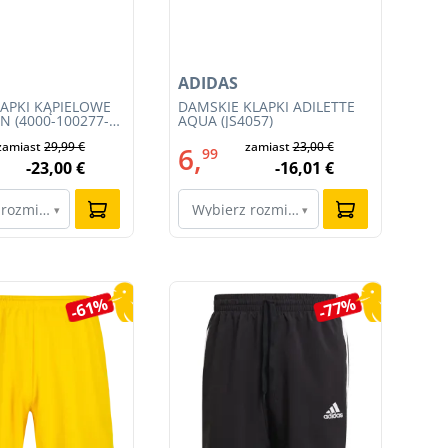
ADIDAS
NI
LAPKI KĄPIELOWE
DAMSKIE KLAPKI ADILETTE
MĘ
N (4000-100277-
AQUA (JS4057)
ZE
(F
zamiast
29,99 €
zamiast
23,00 €
6,
1
99
-23,00 €
-16,01 €
 rozmiar…
Wybierz rozmiar…
W
▾
▾
-61%
-77%