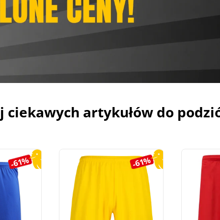
j ciekawych artykułów do podzi
-61%
-61%