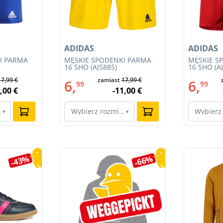
ADIDAS
ADIDAS
I PARMA
MĘSKIE SPODENKI PARMA
MĘSKIE S
16 SHO (AJ5885)
16 SHO (A
17,99 €
zamiast
17,99 €
6,
6,
99
99
,00 €
-11,00 €
ar…
Wybierz rozmiar…
Wybierz
▾
▾
-43%
-66%