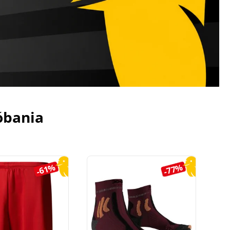
óbania
-61%
-77%