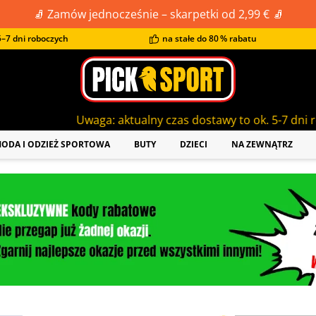
🧦 Zamów jednocześnie – skarpetki od 2,99 € 🧦
–7 dni roboczych
na stałe do 80 % rabatu
waga: aktualny czas dostawy to ok. 5-7 dni roboczych!
ODA I ODZIEŻ SPORTOWA
BUTY
DZIECI
NA ZEWNĄTRZ