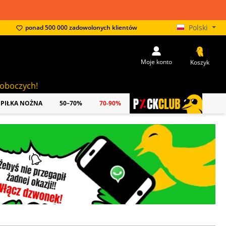
Polski
ponad 500 000 zadowolonych klientów
Moje konto
Koszyk
PIŁKA NOŻNA
50–70%
70-90%
PICKCLUB