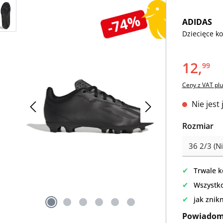
-74%
ADIDAS
Dziecięce ko
12,
99
Ceny z VAT plu
Nie jest
Wybierz
Rozmiar
✔
Trwale k
✔
Wszystko
✔
jak znik
Powiadom 