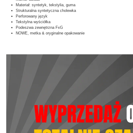
Materiał: syntetyk, tekstylia, guma
Strukturalna syntetyczna cholewka
Perforowany język
Tekstylna wyściółka
Podeszwa zewnętrzna FxG
NOWE, metka & oryginalne opakowanie