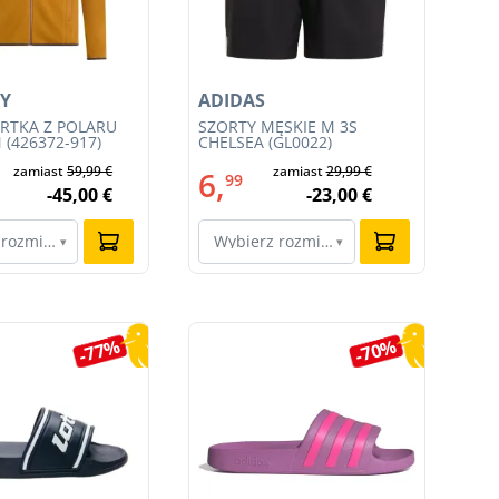
Y
ADIDAS
AD
RTKA Z POLARU
SZORTY MĘSKIE M 3S
MĘ
 (426372-917)
CHELSEA (GL0022)
16 
zamiast
59,99 €
zamiast
29,99 €
6,
6
99
-45,00 €
-23,00 €
 rozmiar…
Wybierz rozmiar…
W
▾
▾
-77%
-70%