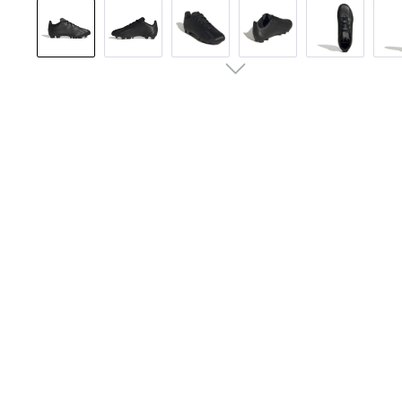
Pomiń galerię zdjęć