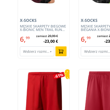
X-SOCKS
X-SOCKS
T
MĘSKIE SKARPETY BIEGOWE
MĘSKIE SKARPET
X-BIONIC MEN TRAIL RUN
BIEGANIA X-BION
ENERGY 4.0 (XS-RS13S23M-
TRAIL RUN ENERG
€
zamiast
29,99 €
zamiast
R019)
(RS13S23MB-011)
6,
6,
99
99
€
-23,00 €
-23
Wybierz rozmiar…
Wybierz rozmi
▾
Pomiń galerię produktów
4%
-61%