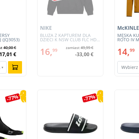
NIKE
McKINLE
ERSY
BLUZA Z KAPTUREM DLA
MĘSKA KU
 (JQ3053)
DZIECI K NSW CLUB FLC HDY
ROTO IV M
BRND NRG (HV0392-010)
st
40,00 €
zamiast
49,99 €
16,
14,
99
99
-17,01 €
-33,00 €
ar…
Wybierz
▾
-77%
-77%