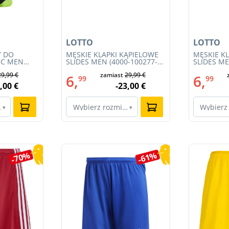
LOTTO
LOTTO
Y DO
MĘSKIE KLAPKI KĄPIELOWE
MĘSKIE K
IC MEN
SLIDES MEN (4000-100277-
SLIDES ME
Y 4.0
002)
001)
29,99 €
zamiast
29,99 €
6,
6,
99
99
,00 €
-23,00 €
ar…
Wybierz rozmiar…
Wybierz
▾
▾
-70%
-61%