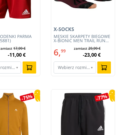
X-SOCKS
X-
PODENKI PARMA
MĘSKIE SKARPETY BIEGOWE
MĘ
J5881)
X-BIONIC MEN TRAIL RUN
BI
ENERGY 4.0 (XS-RS13S23M-
TR
zamiast
17,99 €
zamiast
29,99 €
R019)
(R
6,
6
99
-11,00 €
-23,00 €
 rozmiar…
Wybierz rozmiar…
W
▾
▾
-75%
-77%