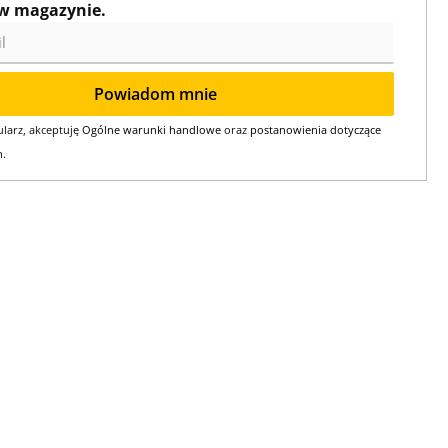
w magazynie.
Powiadom mnie
larz, akceptuję
Ogólne warunki handlowe
oraz
postanowienia dotyczące
h
.