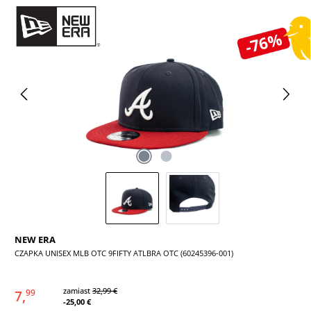
Pomiń galerię zdjęć
-76%
NEW ERA
CZAPKA UNISEX MLB OTC 9FIFTY ATLBRA OTC (60245396-001)
zamiast
32,99 €
7,
99
-25,00 €