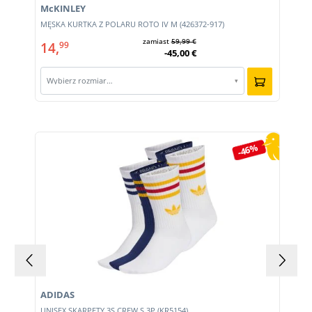
McKINLEY
MĘSKA KURTKA Z POLARU ROTO IV M (426372-917)
zamiast
59,99 €
14,
99
-45,00 €
Wybierz rozmiar…
▾
Pomiń galerię produktów
-46%
ADIDAS
UNISEX SKARPETY 3S CREW S 3P (KR5154)