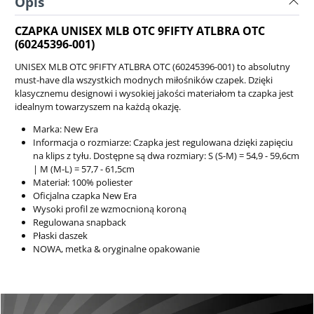
Opis
CZAPKA UNISEX MLB OTC 9FIFTY ATLBRA OTC
(60245396-001)
UNISEX MLB OTC 9FIFTY ATLBRA OTC (60245396-001) to absolutny
must-have dla wszystkich modnych miłośników czapek. Dzięki
klasycznemu designowi i wysokiej jakości materiałom ta czapka jest
idealnym towarzyszem na każdą okazję.
Marka: New Era
Informacja o rozmiarze: Czapka jest regulowana dzięki zapięciu
na klips z tyłu. Dostępne są dwa rozmiary: S (S-M) = 54,9 - 59,6cm
| M (M-L) = 57,7 - 61,5cm
Materiał: 100% poliester
Oficjalna czapka New Era
Wysoki profil ze wzmocnioną koroną
Regulowana snapback
Płaski daszek
NOWA, metka & oryginalne opakowanie