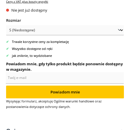
Ceny z VAT plus koszty wysyłki
Nie jest już dostępny
Wybierz
Rozmiar
✔
Trwale korzystne ceny za kompletację
✔
Wszystko dostępne od ręki
✔
jak zniknie, to wydziobane
Powiadom mnie, gdy tylko produkt będzie ponownie dostępny
w magazynie.
Twój e-mail
Powiadom mnie
Wysyłając formularz, akceptuję
Ogólne warunki handlowe
oraz
postanowienia dotyczące ochrony danych
.