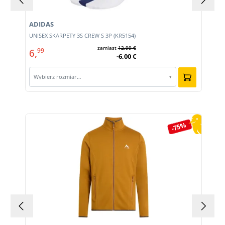
ADIDAS
E
UNISEX SKARPETY 3S CREW S 3P (KR5154)
zamiast
12,99 €
6,
99
-6,00 €
Wybierz rozmiar…
▾
Pomiń galerię produktów
-75%