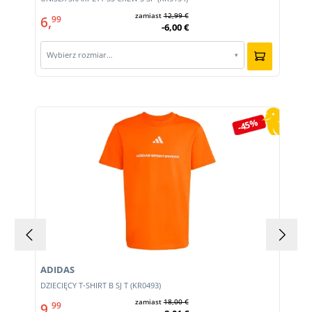
zamiast
12,99 €
6,
99
-6,00 €
Wybierz rozmiar…
▾
Pomiń galerię produktów
-45%
ADIDAS
E
DZIECIĘCY T-SHIRT B SJ T (KR0493)
zamiast
18,00 €
9,
99