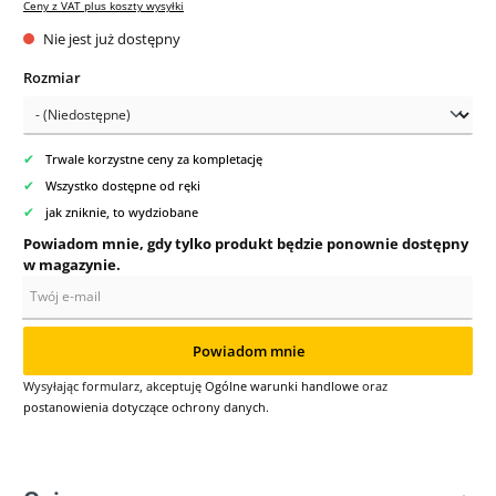
Ceny z VAT plus koszty wysyłki
Nie jest już dostępny
Wybierz
Rozmiar
✔
Trwale korzystne ceny za kompletację
✔
Wszystko dostępne od ręki
✔
jak zniknie, to wydziobane
Powiadom mnie, gdy tylko produkt będzie ponownie dostępny
w magazynie.
Twój e-mail
Powiadom mnie
Wysyłając formularz, akceptuję
Ogólne warunki handlowe
oraz
postanowienia dotyczące ochrony danych
.