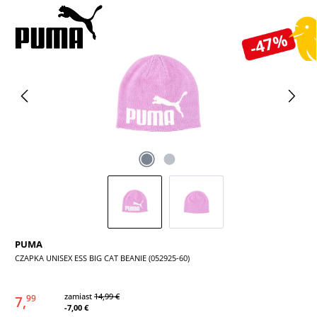
Pomiń galerię zdjęć
-47%
PUMA
CZAPKA UNISEX ESS BIG CAT BEANIE (052925-60)
zamiast
14,99 €
7,
99
-7,00 €