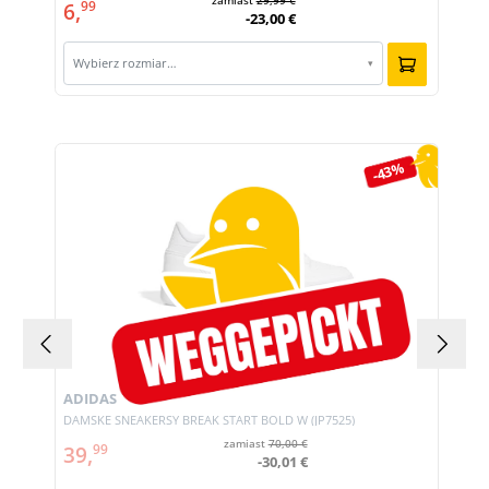
zamiast
29,99 €
6,
99
-23,00 €
Wybierz rozmiar…
▾
Pomiń galerię produktów
-43%
ADIDAS
DAMSKE SNEAKERSY BREAK START BOLD W (JP7525)
zamiast
70,00 €
39,
99
-30,01 €