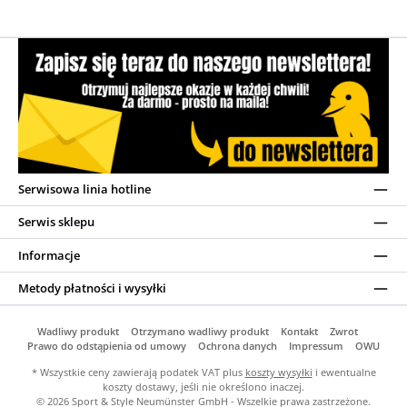
Serwisowa linia hotline
Serwis sklepu
Informacje
Metody płatności i wysyłki
Wadliwy produkt
Otrzymano wadliwy produkt
Kontakt
Zwrot
Prawo do odstąpienia od umowy
Ochrona danych
Impressum
OWU
* Wszystkie ceny zawierają podatek VAT plus
koszty wysyłki
i ewentualne
koszty dostawy, jeśli nie określono inaczej.
© 2026 Sport & Style Neumünster GmbH - Wszelkie prawa zastrzeżone.