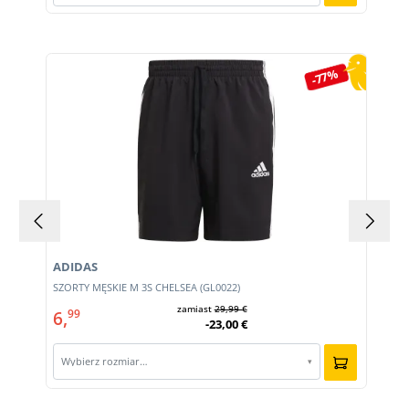
Pomiń galerię produktów
-77%
ADIDAS
m
SZORTY MĘSKIE M 3S CHELSEA (GL0022)
zamiast
29,99 €
6,
99
-23,00 €
Wybierz rozmiar…
▾