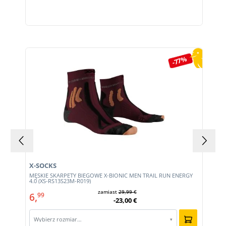
Pomiń galerię produktów
-77%
X-SOCKS
MĘSKIE SKARPETY BIEGOWE X-BIONIC MEN TRAIL RUN ENERGY
4.0 (XS-RS13S23M-R019)
zamiast
29,99 €
6,
99
-23,00 €
Wybierz rozmiar…
▾