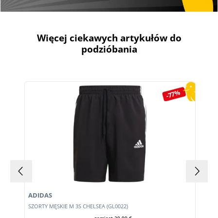
Więcej ciekawych artykułów do
podzióbania
Pomiń galerię produktów
-77%
ADIDAS
m
SZORTY MĘSKIE M 3S CHELSEA (GL0022)