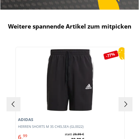
Weitere spannende Artikel zum mitpicken
Produktgalerie überspringen
-77%
ADIDAS
HERREN SHORTS M 3S CHELSEA (GL0022)
statt
29,99 €
6,
99