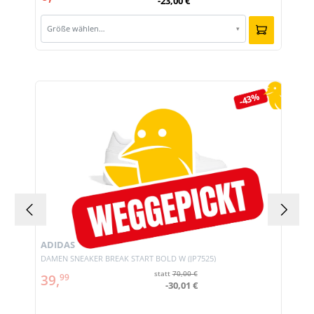
-23,00 €
Größe wählen…
▾
Produktgalerie überspringen
-43%
ADIDAS
DAMEN SNEAKER BREAK START BOLD W (JP7525)
statt
70,00 €
39,
99
-30,01 €