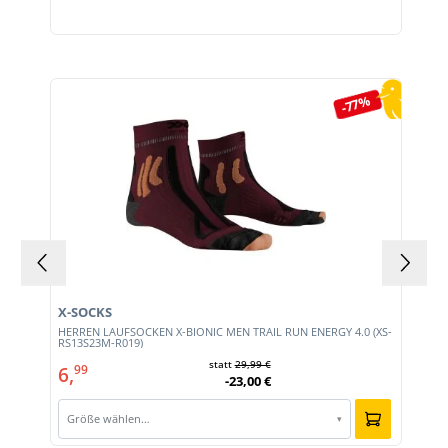
Produktgalerie überspringen
-77%
X-SOCKS
HERREN LAUFSOCKEN X-BIONIC MEN TRAIL RUN ENERGY 4.0 (XS-
RS13S23M-R019)
statt
29,99 €
6,
99
-23,00 €
Größe wählen…
▾