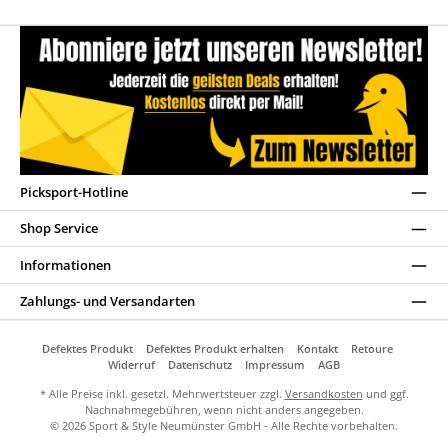
Picksport-Hotline
Shop Service
Informationen
Zahlungs- und Versandarten
Defektes Produkt
Defektes Produkt erhalten
Kontakt
Retoure
Widerruf
Datenschutz
Impressum
AGB
* Alle Preise inkl. gesetzl. Mehrwertsteuer zzgl.
Versandkosten
und ggf.
Nachnahmegebühren, wenn nicht anders angegeben.
© 2026 Sport & Style Neumünster GmbH - Alle Rechte vorbehalten.