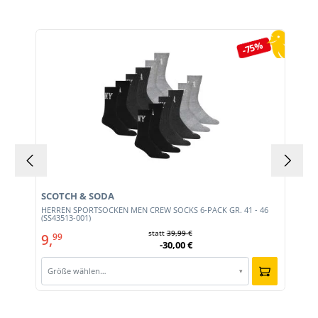
Produktgalerie überspringen
-75%
SCOTCH & SODA
HERREN SPORTSOCKEN MEN CREW SOCKS 6-PACK GR. 41 - 46
0)
(SS43513-001)
statt
39,99 €
9,
99
-30,00 €
Größe wählen…
▾