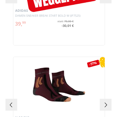
ADIDAS
DAMEN SNEAKER BREAK START BOLD W (JP7525)
statt
70,00 €
39,
99
-30,01 €
Produktgalerie überspringen
-77%