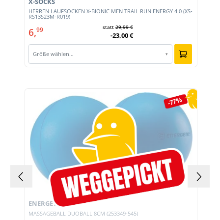
X-SOCKS
HERREN LAUFSOCKEN X-BIONIC MEN TRAIL RUN ENERGY 4.0 (XS-
RS13S23M-R019)
statt
29,99 €
6,
99
-23,00 €
Größe wählen…
▾
Produktgalerie überspringen
-77%
ENERGETICS
MASSAGEBALL DUOBALL 8CM (253349-545)