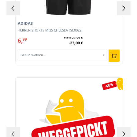
ADIDAS
HERREN SHORTS M 3S CHELSEA (GL0022)
statt
29,99 €
6,
99
-23,00 €
Größe wählen…
▾
Produktgalerie überspringen
-43%