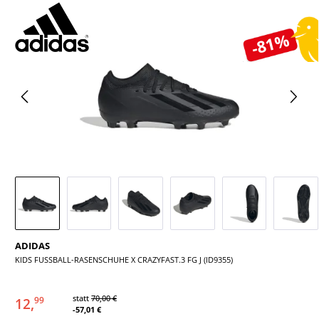
Bildergalerie überspringen
-81%
ADIDAS
KIDS FUSSBALL-RASENSCHUHE X CRAZYFAST.3 FG J (ID9355)
statt
70,00 €
12,
99
-57,01 €