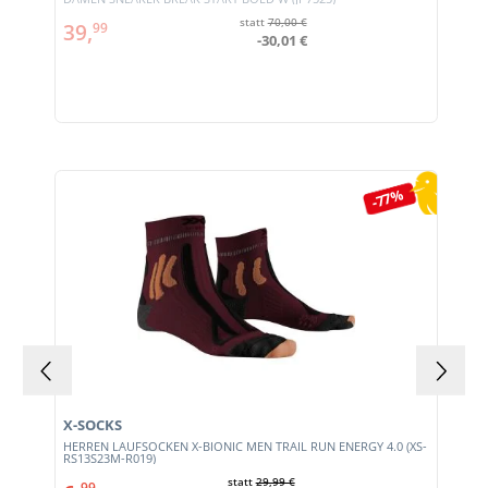
statt
70,00 €
39,
99
-30,01 €
Produktgalerie überspringen
-77%
X-SOCKS
HERREN LAUFSOCKEN X-BIONIC MEN TRAIL RUN ENERGY 4.0 (XS-
RS13S23M-R019)
statt
29,99 €
99