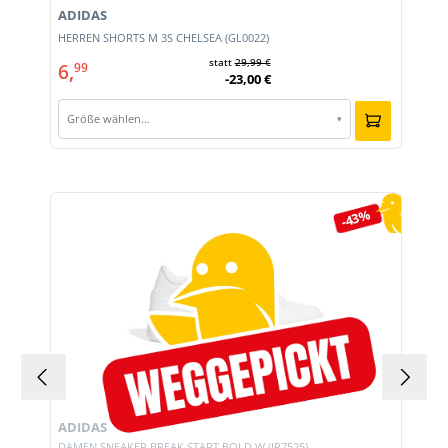
ADIDAS
E
HERREN SHORTS M 3S CHELSEA (GL0022)
statt
29,99 €
6,
99
-23,00 €
Größe wählen…
▾
Produktgalerie überspringen
-43%
ADIDAS
DAMEN SNEAKER BREAK START BOLD W (JP7525)