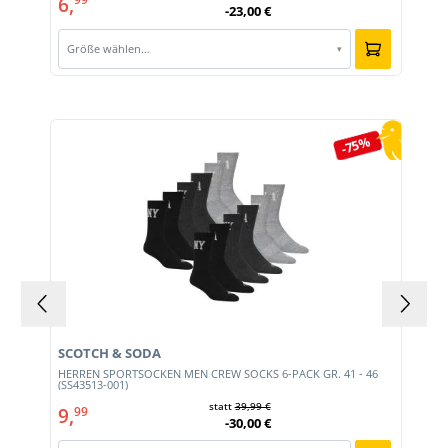
6,
-23,00 €
Größe wählen…
▾
Produktgalerie überspringen
-75%
SCOTCH & SODA
HERREN SPORTSOCKEN MEN CREW SOCKS 6-PACK GR. 41 - 46
(SS43513-001)
statt
39,99 €
9,
99
-30,00 €