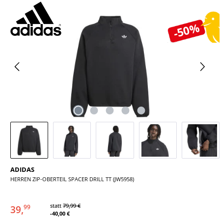
Bildergalerie überspringen
-50%
ADIDAS
HERREN ZIP-OBERTEIL SPACER DRILL TT (JW5958)
statt
79,99 €
39,
99
-40,00 €