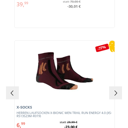
statt
70,00 €
39,
99
-30,01 €
Produktgalerie überspringen
-77%
X-SOCKS
HERREN LAUFSOCKEN X-BIONIC MEN TRAIL RUN ENERGY 4.0 (XS-
RS13S23M-R019)
statt
29,99 €
6,
99
-23,00 €