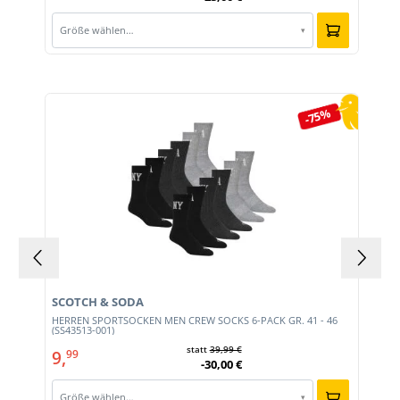
Größe wählen…
▾
Produktgalerie überspringen
-75%
SCOTCH & SODA
HERREN SPORTSOCKEN MEN CREW SOCKS 6-PACK GR. 41 - 46
(SS43513-001)
statt
39,99 €
9,
99
-30,00 €
Größe wählen…
▾