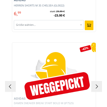
ADIDAS
HERREN SHORTS M 3S CHELSEA (GL0022)
statt
29,99 €
6,
99
-23,00 €
Größe wählen…
▾
Produktgalerie überspringen
-43%
ADIDAS
DAMEN SNEAKER BREAK START BOLD W (JP7525)