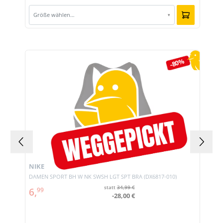
Größe wählen…
▾
Produktgalerie überspringen
-80%
NIKE
DAMEN SPORT BH W NK SWSH LGT SPT BRA (DX6817-010)
statt
34,99 €
6,
99
-28,00 €