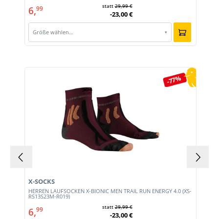
statt
29,99 €
6,
99
-23,00 €
Größe wählen…
▾
Produktgalerie überspringen
-77%
X-SOCKS
HERREN LAUFSOCKEN X-BIONIC MEN TRAIL RUN ENERGY 4.0 (XS-
RS13S23M-R019)
statt
29,99 €
6,
99
-23,00 €