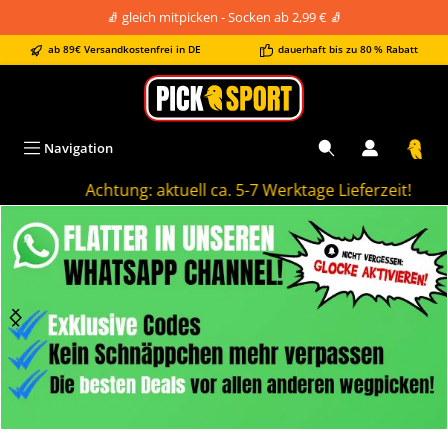
🧦 gleich mitpicken - Socken ab 2,99 € 🧦
alt springen
ab 89€ Versandkostenfrei in DE
dauerhaft bis zu 80 % Rabatt
Navigation
Achtung: aktuell ca. 5-7 Werktage Lieferzeit!
Bildergalerie überspringen