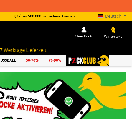
Deutsch
über 500.000 zufriedene Kunden
Mein Konto
Warenkorb
zeit!
FUSSBALL
50-70%
70-90%
PICKCLUB