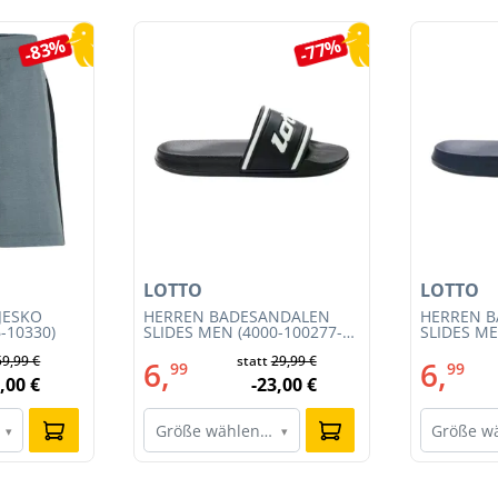
-83%
-77%
LOTTO
LOTTO
JESKO
HERREN BADESANDALEN
HERREN 
-10330)
SLIDES MEN (4000-100277-
SLIDES ME
002)
001)
59,99 €
statt
29,99 €
6,
6,
99
99
,00 €
-23,00 €
Größe wählen…
Größe w
▾
▾