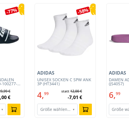
-77%
-58%
ADIDAS
ADIDAS
NDALEN
UNISEX SOCKEN C SPW ANK
DAMEN AD
0-100277-
3P (HT3441)
(JS4057)
29,99 €
statt
12,00 €
4,
6,
99
99
,00 €
-7,01 €
Größe wählen…
Größe w
▾
▾