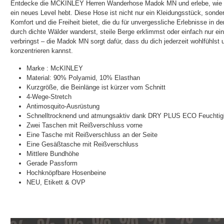
Entdecke die MCKINLEY Herren Wanderhose Madok MN und erlebe, wie s
ein neues Level hebt. Diese Hose ist nicht nur ein Kleidungsstück, sondern
Komfort und die Freiheit bietet, die du für unvergessliche Erlebnisse in de
durch dichte Wälder wanderst, steile Berge erklimmst oder einfach nur ei
verbringst – die Madok MN sorgt dafür, dass du dich jederzeit wohlfühlst 
konzentrieren kannst.
Marke : McKINLEY
Material: 90% Polyamid, 10% Elasthan
Kurzgröße, die Beinlänge ist kürzer vom Schnitt
4-Wege-Stretch
Antimosquito-Ausrüstung
Schnelltrocknend und atmungsaktiv dank DRY PLUS ECO Feuchtigk
Zwei Taschen mit Reißverschluss vorne
Eine Tasche mit Reißverschluss an der Seite
Eine Gesäßtasche mit Reißverschluss
Mittlere Bundhöhe
Gerade Passform
Hochknöpfbare Hosenbeine
NEU, Etikett & OVP