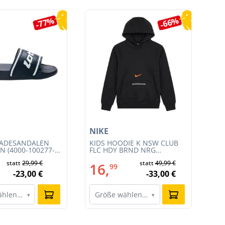
-77%
-66%
NIKE
AD
BADESANDALEN
KIDS HOODIE K NSW CLUB
DA
N (4000-100277-
FLC HDY BRND NRG
W (
(HV0392-010)
statt
29,99 €
statt
49,99 €
16,
2
99
-23,00 €
-33,00 €
ählen…
Größe wählen…
G
▾
▾