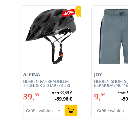
Produktgalerie überspringen
5%
-60%
ALPINA
JOY
T
HERREN FAHRRADHELM
HERREN SHORTS 
CE
THUNDER 3.0 (A9778-38)
BERMUDAS(40416
statt
99,95 €
statt
39,
9,
99
99
-59,96 €
-50
Größe wählen…
Größe wählen…
▾