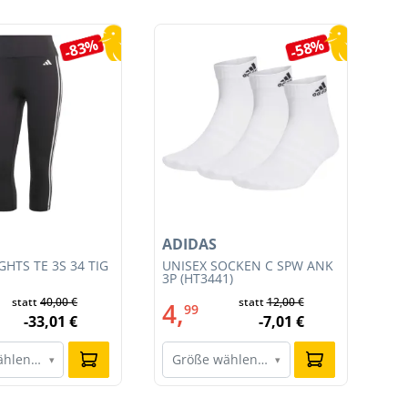
-83%
-58%
ADIDAS
NI
HTS TE 3S 34 TIG
UNISEX SOCKEN C SPW ANK
HE
3P (HT3441)
JU
011
statt
40,00 €
statt
12,00 €
4,
9
99
-33,01 €
-7,01 €
ählen…
Größe wählen…
G
▾
▾