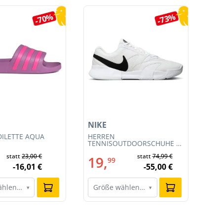
-70%
-73%
NIKE
NI
ILETTE AQUA
HERREN
HE
TENNISOUTDOORSCHUHE M
RA
COURT LITE 4 (FD6574-100)
CL
statt
23,00 €
statt
74,99 €
19,
1
99
-16,01 €
-55,00 €
ählen…
Größe wählen…
G
▾
▾