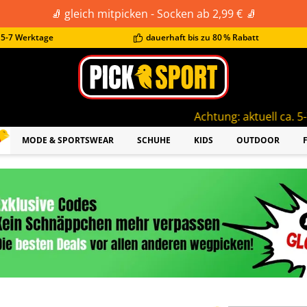
🧦 gleich mitpicken - Socken ab 2,99 € 🧦
t 5-7 Werktage
dauerhaft bis zu 80 % Rabatt
Achtung: aktuell ca. 5-7 Werktage Liefer
MODE & SPORTSWEAR
SCHUHE
KIDS
OUTDOOR