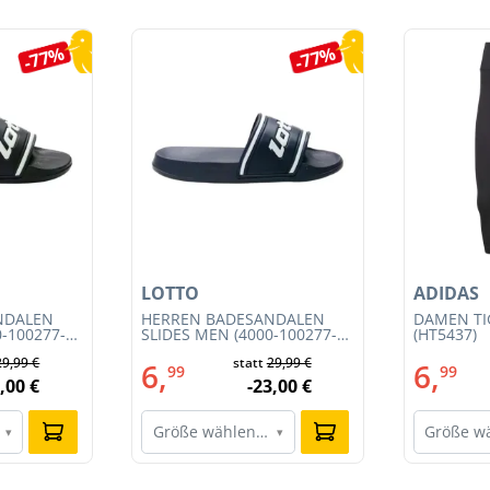
-77%
-77%
LOTTO
ADIDAS
NDALEN
HERREN BADESANDALEN
DAMEN TIG
0-100277-
SLIDES MEN (4000-100277-
(HT5437)
001)
29,99 €
statt
29,99 €
6,
6,
99
99
,00 €
-23,00 €
Größe wählen…
Größe w
▾
▾