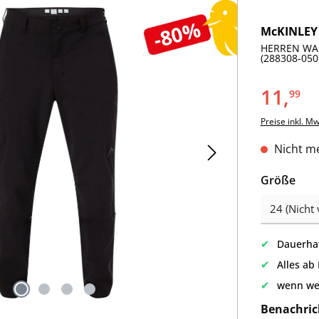
-80%
McKINLEY
HERREN WA
(288308-050
11,
99
Preise inkl. M
Nicht me
aus
Größe
✔
Dauerhaf
✔
Alles ab
✔
wenn we
Benachric