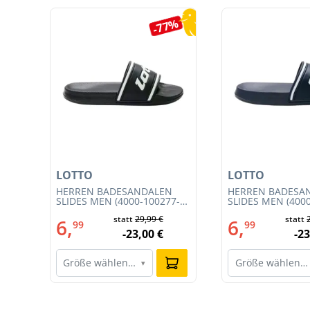
Produktgalerie überspringen
9%
-77%
LOTTO
LOTTO
T
HERREN BADESANDALEN
HERREN BADESA
SLIDES MEN (4000-100277-
SLIDES MEN (400
002)
001)
€
statt
29,99 €
statt
6,
6,
99
99
€
-23,00 €
-23
Größe wählen…
Größe wählen…
▾