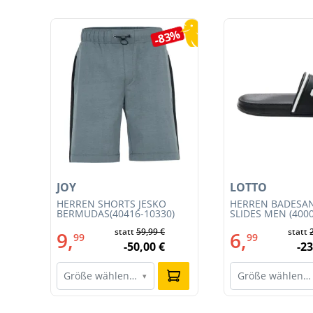
Produktgalerie überspringen
4%
-83%
JOY
LOTTO
HERREN SHORTS JESKO
HERREN BADESA
BERMUDAS(40416-10330)
SLIDES MEN (400
002)
statt
59,99 €
statt
9,
6,
99
99
-50,00 €
-23
Größe wählen…
Größe wählen…
▾