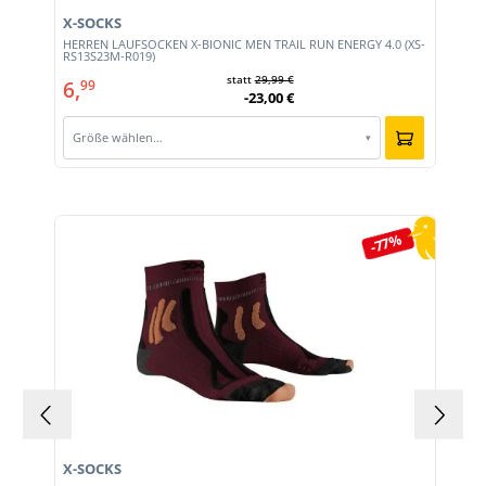
X-SOCKS
HERREN LAUFSOCKEN X-BIONIC MEN TRAIL RUN ENERGY 4.0 (XS-
RS13S23M-R019)
statt
29,99 €
6,
99
-23,00 €
Größe wählen…
▾
Produktgalerie überspringen
-77%
X-SOCKS