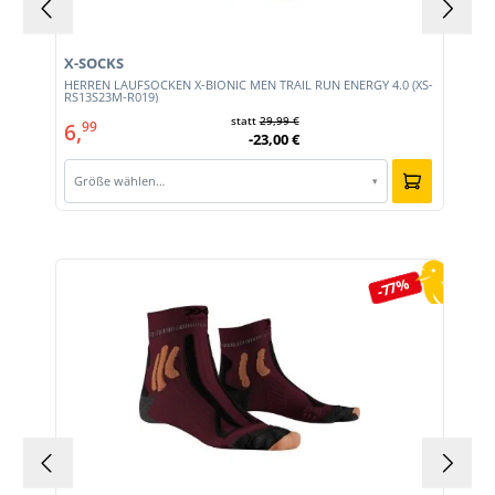
X-SOCKS
HERREN LAUFSOCKEN X-BIONIC MEN TRAIL RUN ENERGY 4.0 (XS-
RS13S23M-R019)
statt
29,99 €
6,
99
-23,00 €
Größe wählen…
▾
Produktgalerie überspringen
-77%