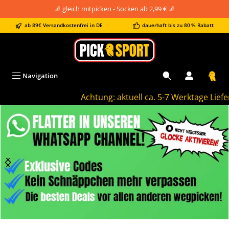
🧦 gleich mitpicken - Socken ab 2,99 € 🧦
alt springen
ab 89€ Versandkostenfrei in DE
dauerhaft bis zu 80 % Rabatt
Navigation
Achtung: aktuell ca. 5-7 Werktage Lieferze
Bildergalerie überspringen