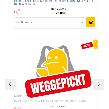
HERREN LAUFSOCKEN X-BIONIC MEN TRAIL RUN ENERGY 4.0 (XS-
RS13S23M-R019)
statt
29,99 €
6,
99
-23,00 €
Größe wählen…
▾
Produktgalerie überspringen
-80%
NIKE
DAMEN SPORT BH W NK SWSH LGT SPT BRA (DX6817-010)
statt
34,99 €
6,
99