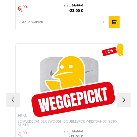
statt
29,99 €
6,
99
-23,00 €
Größe wählen…
▾
Produktgalerie überspringen
-72%
NIKE
SCHWEISSBÄNDER SWOOSH DOUBLEWIDE WRISTBANDS (9380-
51-315)
statt
18,00 €
4,
99
-13,01 €