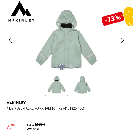
Bildergalerie überspringen
-73%
McKINLEY
KIDS REGENJACKE MARKHAM JKT JRS (4101826-100)
statt
29,99 €
7,
99
-22,00 €