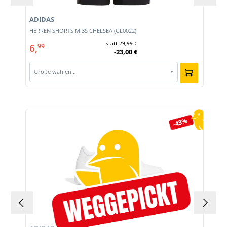
ADIDAS
HERREN SHORTS M 3S CHELSEA (GL0022)
statt
29,99 €
6,
99
-23,00 €
Größe wählen…
▾
Produktgalerie überspringen
-43%