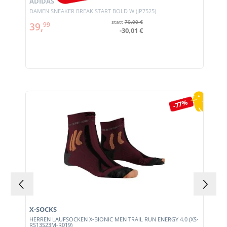
ADIDAS
DAMEN SNEAKER BREAK START BOLD W (JP7525)
statt
70,00 €
39,
99
-30,01 €
Produktgalerie überspringen
-77%
X-SOCKS
HERREN LAUFSOCKEN X-BIONIC MEN TRAIL RUN ENERGY 4.0 (XS-
RS13S23M-R019)