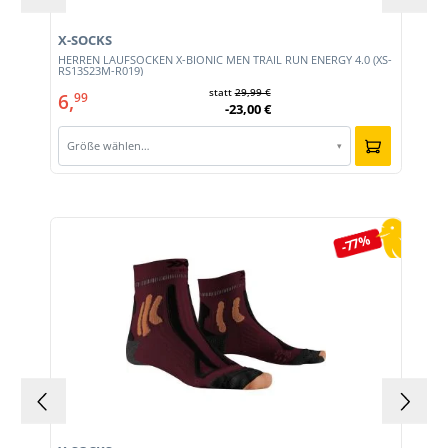
X-SOCKS
HERREN LAUFSOCKEN X-BIONIC MEN TRAIL RUN ENERGY 4.0 (XS-
RS13S23M-R019)
statt
29,99 €
6,
99
-23,00 €
Größe wählen…
▾
Produktgalerie überspringen
-77%