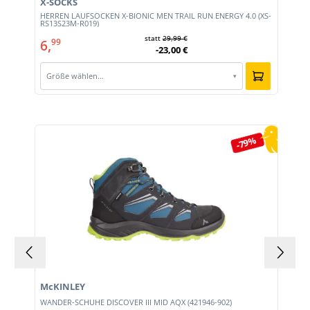
X-SOCKS
HERREN LAUFSOCKEN X-BIONIC MEN TRAIL RUN ENERGY 4.0 (XS-
RS13S23M-R019)
statt
29,99 €
6,
99
-23,00 €
Größe wählen…
▾
Produktgalerie überspringen
-79%
McKINLEY
WANDER-SCHUHE DISCOVER III MID AQX (421946-902)