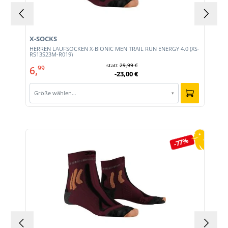
X-SOCKS
HERREN LAUFSOCKEN X-BIONIC MEN TRAIL RUN ENERGY 4.0 (XS-
RS13S23M-R019)
statt
29,99 €
6,
99
-23,00 €
Größe wählen…
▾
Produktgalerie überspringen
-77%