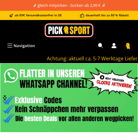
🧦 gleich mitpicken - Socken ab 2,99 € 🧦
alt springen
ab 89€ Versandkostenfrei in DE
dauerhaft bis zu 80 % Rabatt
Navigation
Achtung: aktuell ca. 5-7 Werktage Lieferzei
Bildergalerie überspringen