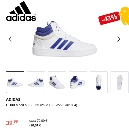
Bildergalerie überspringen
-43%
ADIDAS
HERREN SNEAKER HOOPS MID CLASSIC (KI1034)
statt
70,00 €
39,
99
-30,01 €