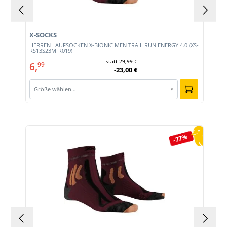
X-SOCKS
HERREN LAUFSOCKEN X-BIONIC MEN TRAIL RUN ENERGY 4.0 (XS-
RS13S23M-R019)
statt
29,99 €
6,
99
-23,00 €
Größe wählen…
▾
Produktgalerie überspringen
-77%