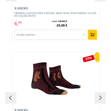
X-SOCKS
HERREN LAUFSOCKEN X-BIONIC MEN TRAIL RUN ENERGY 4.0 (XS-
RS13S23M-R019)
statt
29,99 €
6,
99
-23,00 €
Größe wählen…
▾
Produktgalerie überspringen
-77%
X-SOCKS