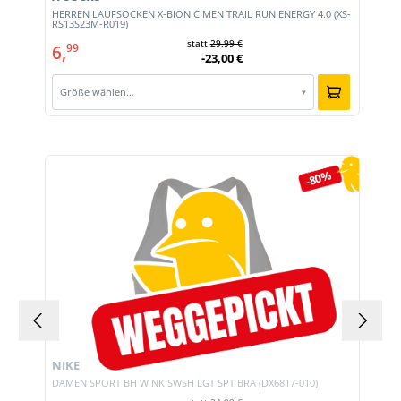
HERREN LAUFSOCKEN X-BIONIC MEN TRAIL RUN ENERGY 4.0 (XS-
RS13S23M-R019)
statt
29,99 €
6,
99
-23,00 €
Größe wählen…
▾
Produktgalerie überspringen
-80%
NIKE
DAMEN SPORT BH W NK SWSH LGT SPT BRA (DX6817-010)