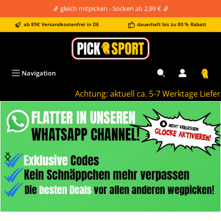
🧦 gleich mitpicken - Socken ab 2,99 € 🧦
alt springen
ab 89€ Versandkostenfrei in DE
dauerhaft bis zu 80 % Rabatt
Navigation
Achtung: aktuell ca. 5-7 Werktage Lieferzei
Bildergalerie überspringen