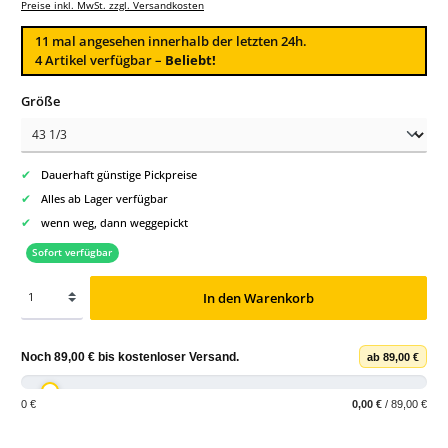
Preise inkl. MwSt. zzgl. Versandkosten
11
mal angesehen innerhalb der letzten 24h.
4 Artikel verfügbar –
Beliebt!
auswählen
Größe
✔
Dauerhaft günstige Pickpreise
✔
Alles ab Lager verfügbar
✔
wenn weg, dann weggepickt
Sofort verfügbar
In den Warenkorb
Noch
89,00 €
bis
kostenloser Versand
.
ab 89,00 €
0 €
0,00 €
/ 89,00 €