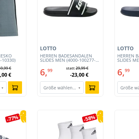
LOTTO
LOTTO
JESKO
HERREN BADESANDALEN
HERREN 
-10330)
SLIDES MEN (4000-100277-
SLIDES ME
002)
001)
59,99 €
statt
29,99 €
6,
6,
99
99
,00 €
-23,00 €
Größe wählen…
Größe w
▾
▾
-77%
-58%