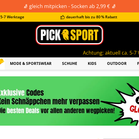
🧦 gleich mitpicken - Socken ab 2,99 € 🧦
t 5-7 Werktage
dauerhaft bis zu 80 % Rabatt
Achtung: aktuell ca. 5-7 Werktage Lieferz
MODE & SPORTSWEAR
SCHUHE
KIDS
OUTDOOR