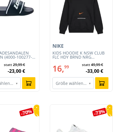
NIKE
AD
BADESANDALEN
KIDS HOODIE K NSW CLUB
DA
N (4000-100277-
FLC HDY BRND NRG
W (
(HV0392-010)
statt
29,99 €
statt
49,99 €
16,
2
99
-23,00 €
-33,00 €
ählen…
Größe wählen…
G
▾
▾
-70%
-73%