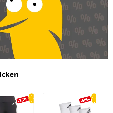
icken
-83%
-58%