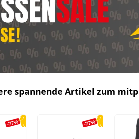
ere spannende Artikel zum mitp
-77%
-77%