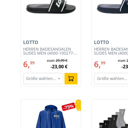
LOTTO
LOTTO
T
HERREN BADESANDALEN
HERREN BADESA
SLIDES MEN (4000-100277-
SLIDES MEN (400
002)
001)
€
statt
29,99 €
statt
6,
6,
99
99
€
-23,00 €
-23
Größe wählen…
Größe wählen…
▾
Produktgalerie überspringen
1%
-75%