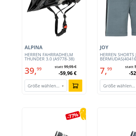
ALPINA
JOY
T
HERREN FAHRRADHELM
HERREN SHORTS 
CE
THUNDER 3.0 (A9778-38)
BERMUDAS(40416
statt
99,95 €
statt
39,
7,
99
99
-59,96 €
-52
Größe wählen…
Größe wählen…
▾
Produktgalerie überspringen
9%
-77%