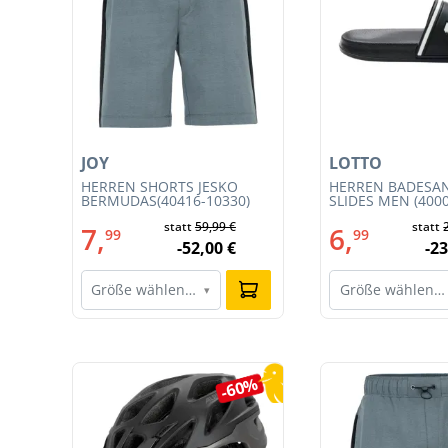
JOY
LOTTO
HERREN SHORTS JESKO
HERREN BADESA
BERMUDAS(40416-10330)
SLIDES MEN (400
002)
statt
59,99 €
statt
7,
6,
99
99
-52,00 €
-23
Größe wählen…
Größe wählen…
▾
Produktgalerie überspringen
5%
-60%