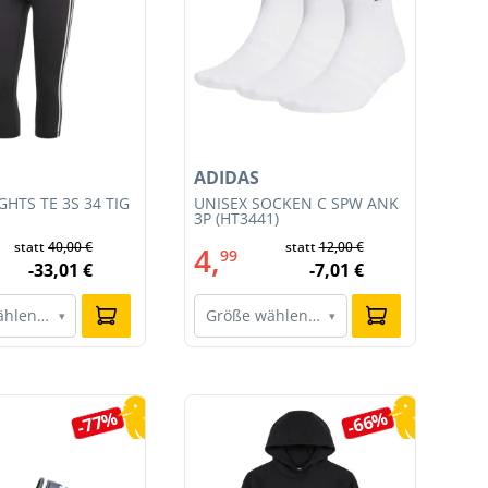
ADIDAS
NI
HTS TE 3S 34 TIG
UNISEX SOCKEN C SPW ANK
HE
3P (HT3441)
JU
011
statt
40,00 €
statt
12,00 €
4,
9
99
-33,01 €
-7,01 €
ählen…
Größe wählen…
G
▾
▾
-77%
-66%