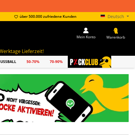
Deutsch
über 500.000 zufriedene Kunden
Mein Konto
Warenkorb
eit!
FUSSBALL
50-70%
70-90%
PICKCLUB