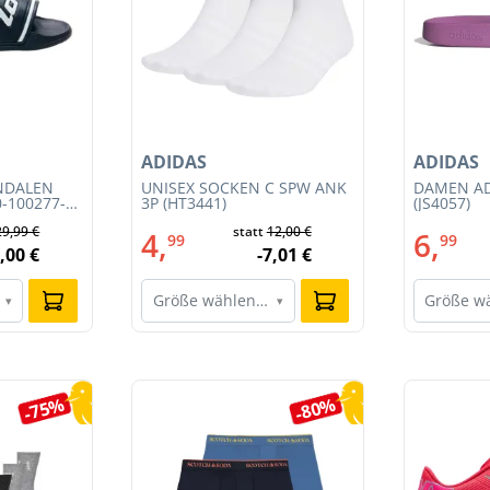
ADIDAS
ADIDAS
NDALEN
UNISEX SOCKEN C SPW ANK
DAMEN AD
0-100277-
3P (HT3441)
(JS4057)
29,99 €
statt
12,00 €
4,
6,
99
99
,00 €
-7,01 €
Größe wählen…
Größe w
▾
▾
-75%
-80%