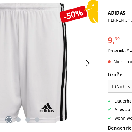
-50%
ADIDAS
HERREN SHO
9,
99
Preise inkl. M
Nicht me
aus
Größe
✔
Dauerhaf
✔
Alles ab
✔
wenn we
Benachric