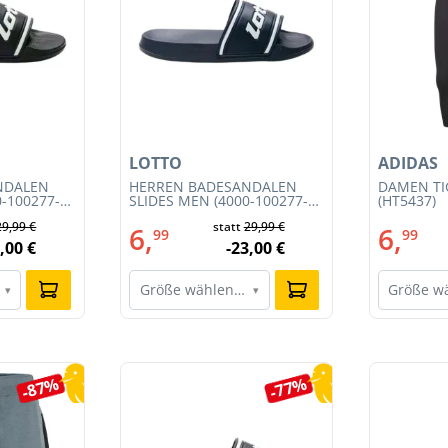
LOTTO
ADIDAS
NDALEN
HERREN BADESANDALEN
DAMEN TIG
0-100277-
SLIDES MEN (4000-100277-
(HT5437)
001)
29,99 €
statt
29,99 €
6,
6,
99
99
,00 €
-23,00 €
Größe wählen…
Größe w
▾
▾
-87%
-77%