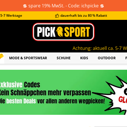
💲 spare 19% MwSt. - Code: ichpicke 💲
t 5-7 Werktage
dauerhaft bis zu 80 % Rabatt
Achtung: aktuell ca. 5-7 Werktage Lieferzeit
MODE & SPORTSWEAR
SCHUHE
KIDS
OUTDOOR