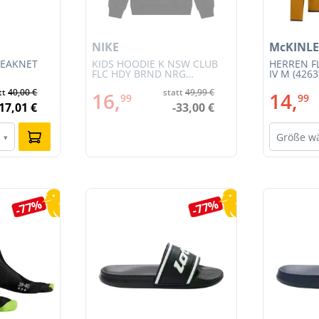
NIKE
McKINLE
REAKNET
KIDS HOODIE K NSW CLUB
HERREN F
FLC HDY BRND NRG
IV M (4263
(HV0392-010)
tt
40,00 €
statt
49,99 €
16,
14,
99
99
-17,01 €
-33,00 €
Größe w
▾
-77%
-77%