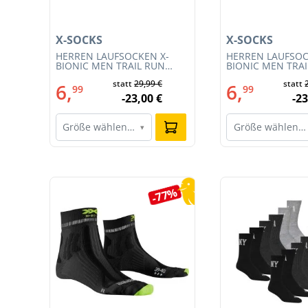
X-SOCKS
X-SOCKS
T
HERREN LAUFSOCKEN X-
HERREN LAUFSOC
BIONIC MEN TRAIL RUN
BIONIC MEN TRA
ENERGY 4.0 (XS-RS13S23M-
ENERGY 4.0 (RS1
€
statt
29,99 €
statt
R019)
011)
6,
6,
99
99
€
-23,00 €
-23
Größe wählen…
Größe wählen…
▾
Produktgalerie überspringen
4%
-77%