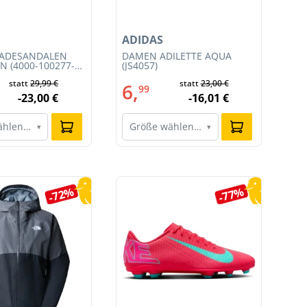
ADIDAS
NI
BADESANDALEN
DAMEN ADILETTE AQUA
HE
N (4000-100277-
(JS4057)
RA
CL
statt
29,99 €
statt
23,00 €
6,
1
99
-23,00 €
-16,01 €
ählen…
Größe wählen…
G
▾
▾
-72%
-77%