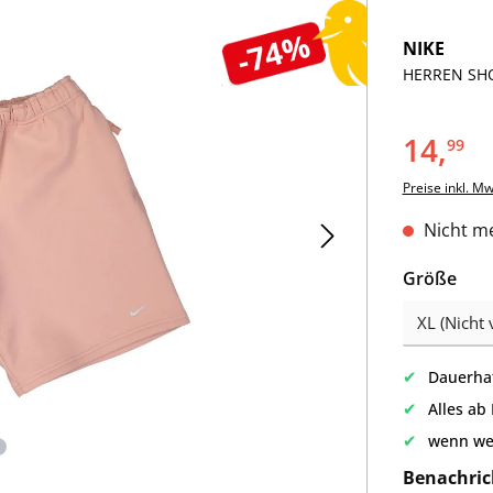
-74%
NIKE
HERREN SHO
14,
99
Preise inkl. M
Nicht me
aus
Größe
✔
Dauerhaf
✔
Alles ab
✔
wenn we
Benachric