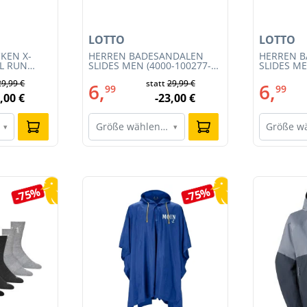
LOTTO
LOTTO
KEN X-
HERREN BADESANDALEN
HERREN 
IL RUN
SLIDES MEN (4000-100277-
SLIDES ME
3S23MB-
002)
001)
29,99 €
statt
29,99 €
6,
6,
99
99
,00 €
-23,00 €
Größe wählen…
Größe w
▾
▾
-75%
-75%