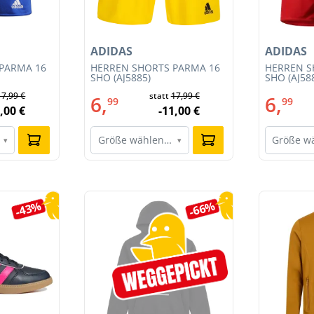
ADIDAS
ADIDAS
PARMA 16
HERREN SHORTS PARMA 16
HERREN S
SHO (AJ5885)
SHO (AJ58
17,99 €
statt
17,99 €
6,
6,
99
99
,00 €
-11,00 €
Größe wählen…
Größe w
▾
▾
-43%
-66%