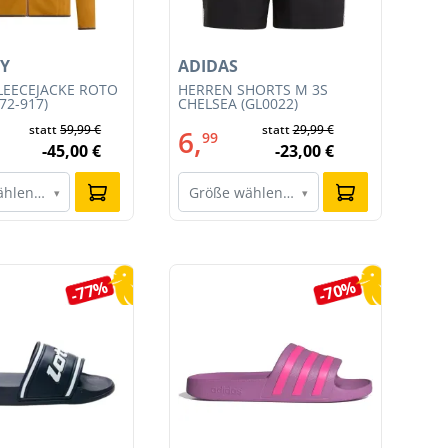
Y
ADIDAS
AD
LEECEJACKE ROTO
HERREN SHORTS M 3S
HE
72-917)
CHELSEA (GL0022)
SH
statt
59,99 €
statt
29,99 €
6,
6
99
-45,00 €
-23,00 €
ählen…
Größe wählen…
G
▾
▾
-77%
-70%