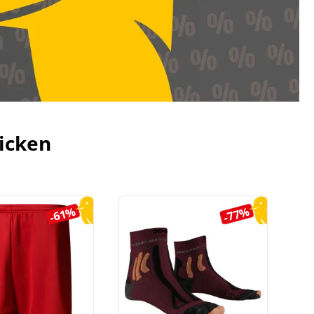
icken
-61%
-77%