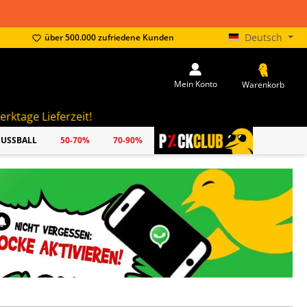
Deutsch
über 500.000 zufriedene Kunden
Mein Konto
Warenkorb
!
FUSSBALL
50-70%
70-90%
PICKCLUB