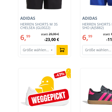
ADIDAS
ADIDAS
T
HERREN SHORTS M 3S
HERREN SHORTS 
CE
CHELSEA (GL0022)
SHO (AJ5882)
statt
29,99 €
statt
6,
6,
99
99
-23,00 €
-11
Größe wählen…
Größe wählen…
▾
Produktgalerie überspringen
7%
-43%