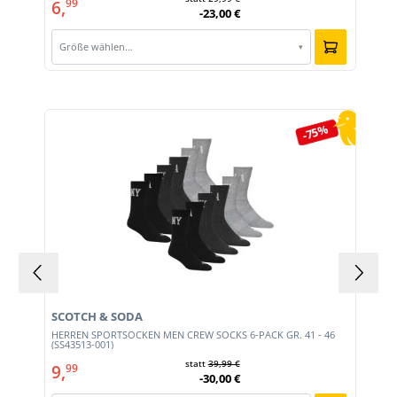
6,
99
-23,00 €
Größe wählen…
▾
Produktgalerie überspringen
-75%
SCOTCH & SODA
HERREN SPORTSOCKEN MEN CREW SOCKS 6-PACK GR. 41 - 46
(SS43513-001)
statt
39,99 €
9,
99
-30,00 €