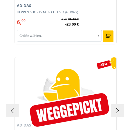
ADIDAS
HERREN SHORTS M 3S CHELSEA (GL0022)
statt
29,99 €
6,
99
-23,00 €
Größe wählen…
▾
Produktgalerie überspringen
-43%
ADIDAS