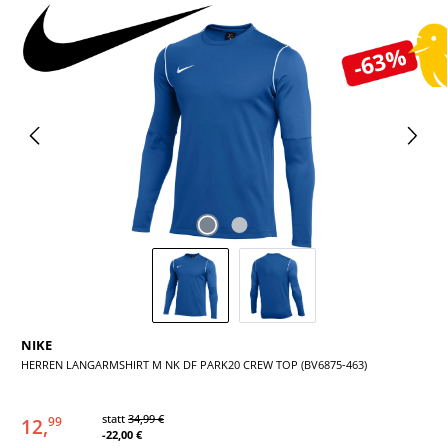
Bildergalerie überspringen
-63%
NIKE
HERREN LANGARMSHIRT M NK DF PARK20 CREW TOP (BV6875-463)
statt
34,99 €
12,
99
-22,00 €