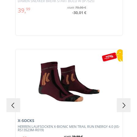
DAMEN SNEAKER BREAK START BOLD W (JP7525)
statt
70,00 €
39,
99
-30,01 €
Produktgalerie überspringen
-77%
X-SOCKS
HERREN LAUFSOCKEN X-BIONIC MEN TRAIL RUN ENERGY 4.0 (XS-
RS13S23M-R019)
statt
29,99 €