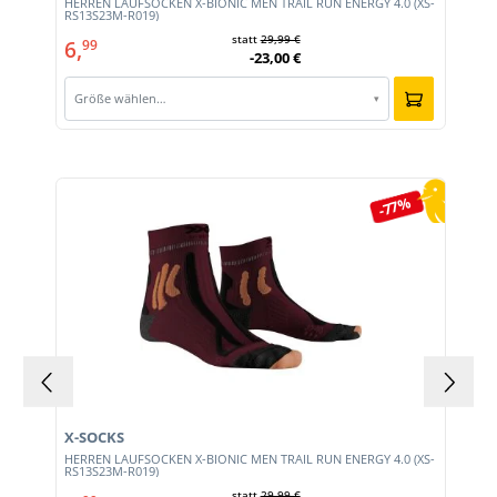
HERREN LAUFSOCKEN X-BIONIC MEN TRAIL RUN ENERGY 4.0 (XS-
RS13S23M-R019)
statt
29,99 €
6,
99
-23,00 €
Größe wählen…
▾
Produktgalerie überspringen
-77%
X-SOCKS
HERREN LAUFSOCKEN X-BIONIC MEN TRAIL RUN ENERGY 4.0 (XS-
RS13S23M-R019)
statt
29,99 €