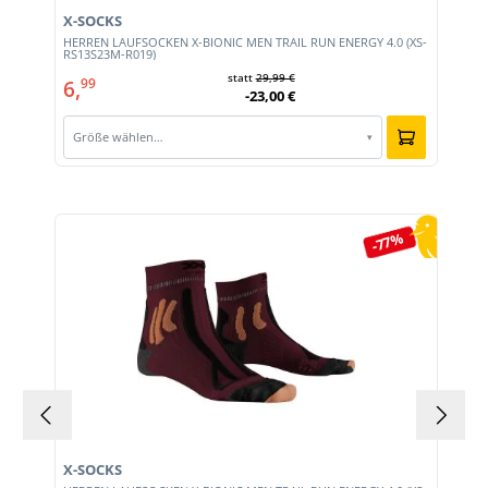
X-SOCKS
HERREN LAUFSOCKEN X-BIONIC MEN TRAIL RUN ENERGY 4.0 (XS-
RS13S23M-R019)
statt
29,99 €
6,
99
-23,00 €
Größe wählen…
▾
Produktgalerie überspringen
-77%
X-SOCKS