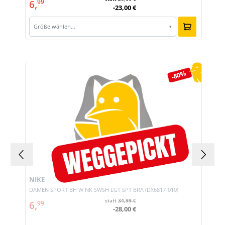
6,
99
-23,00 €
Größe wählen…
▾
Produktgalerie überspringen
-80%
NIKE
DAMEN SPORT BH W NK SWSH LGT SPT BRA (DX6817-010)
statt
34,99 €
6,
99
-28,00 €