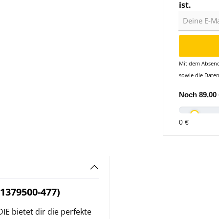
ist.
Deine E-Mail
Mit dem Absend
sowie die
Date
Noch
89,00 
0 €
379500-477)
ietet dir die perfekte