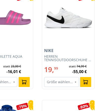
NIKE
NI
ILETTE AQUA
HERREN
HE
TENNISOUTDOORSCHUHE M
RA
COURT LITE 4 (FD6574-100)
CL
statt
23,00 €
statt
74,99 €
19,
1
99
-16,01 €
-55,00 €
ählen…
Größe wählen…
G
▾
▾
-75%
-80%