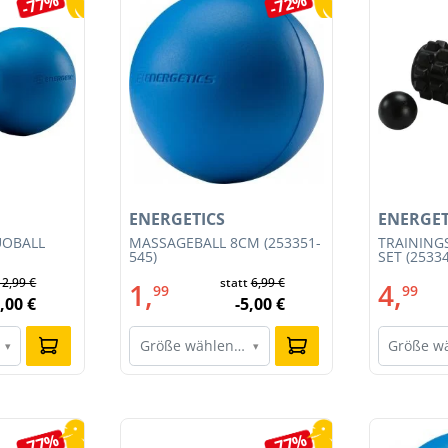
-77%
-72%
ENERGETICS
ENERGET
UOBALL
MASSAGEBALL 8CM (253351-
TRAINING
545)
SET (2533
12,99 €
statt
6,99 €
1,
4,
99
99
,00 €
-5,00 €
Größe wählen…
Größe w
▾
▾
-77%
-77%