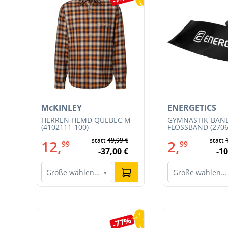
McKINLEY
ENERGETICS
HERREN HEMD QUEBEC M
GYMNASTIK-BAN
E M
(4102111-100)
FLOSSBAND (2706
0)
€
statt
49,99 €
statt
12,
2,
99
99
€
-37,00 €
-10
Größe wählen…
Größe wählen…
▾
Produktgalerie überspringen
4%
-77%