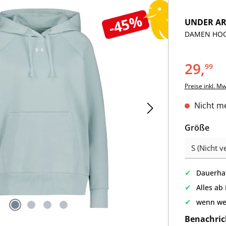
-45%
UNDER A
DAMEN HOOD
29,
99
Preise inkl. M
Nicht me
aus
Größe
✔
Dauerhaf
✔
Alles ab
✔
wenn we
Benachric