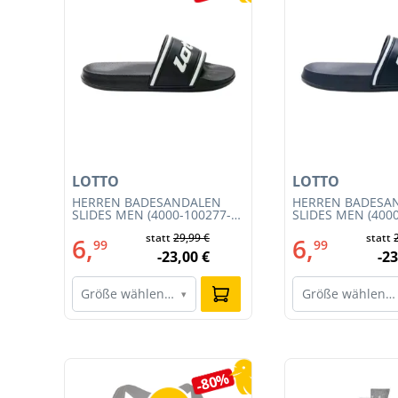
LOTTO
LOTTO
T
HERREN BADESANDALEN
HERREN BADESA
SLIDES MEN (4000-100277-
SLIDES MEN (400
002)
001)
€
statt
29,99 €
statt
6,
6,
99
99
€
-23,00 €
-23
Größe wählen…
Größe wählen…
▾
Produktgalerie überspringen
0%
-80%