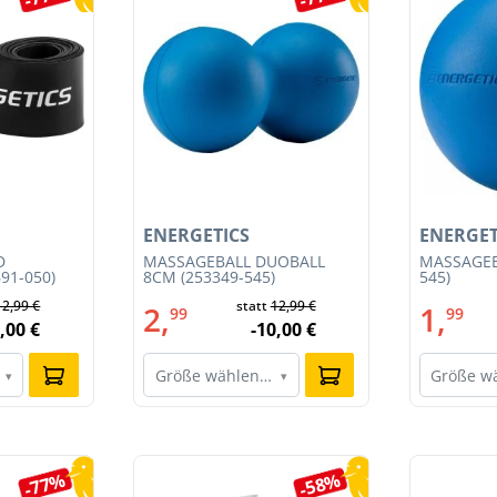
ENERGETICS
ENERGET
D
MASSAGEBALL DUOBALL
MASSAGEB
91-050)
8CM (253349-545)
545)
12,99 €
statt
12,99 €
2,
1,
99
99
,00 €
-10,00 €
Größe wählen…
Größe w
▾
▾
-77%
-58%