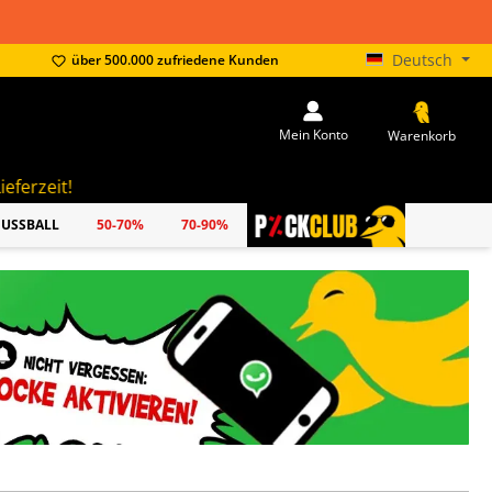
Deutsch
über 500.000 zufriedene Kunden
Mein Konto
Warenkorb
FUSSBALL
50-70%
70-90%
PICKCLUB