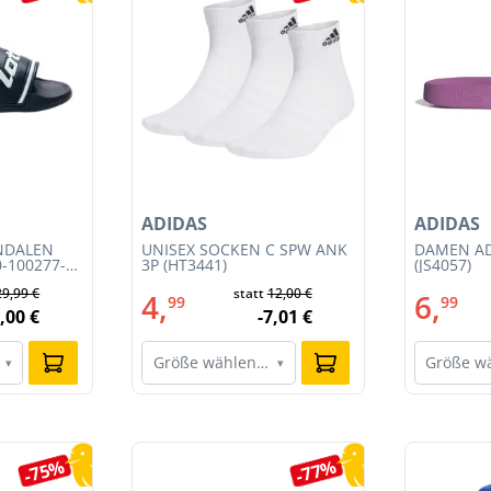
ADIDAS
ADIDAS
NDALEN
UNISEX SOCKEN C SPW ANK
DAMEN AD
0-100277-
3P (HT3441)
(JS4057)
29,99 €
statt
12,00 €
4,
6,
99
99
,00 €
-7,01 €
Größe wählen…
Größe w
▾
▾
-75%
-77%