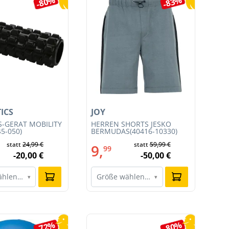
-80%
-83%
ICS
JOY
LO
S-GERÄT MOBILITY
HERREN SHORTS JESKO
HE
45-050)
BERMUDAS(40416-10330)
SL
002
statt
24,99 €
statt
59,99 €
9,
6
99
-20,00 €
-50,00 €
ählen…
Größe wählen…
G
▾
▾
-72%
-80%