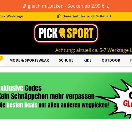
🧦 gleich mitpicken - Socken ab 2,99 € 🧦
t 5-7 Werktage
dauerhaft bis zu 80 % Rabatt
Achtung: aktuell ca. 5-7 Werktage Lieferzeit!
MODE & SPORTSWEAR
SCHUHE
KIDS
OUTDOOR