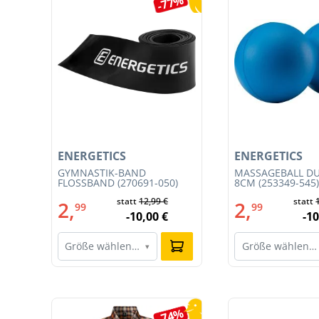
4%
-77%
ENERGETICS
ENERGETICS
GYMNASTIK-BAND
MASSAGEBALL D
FLOSSBAND (270691-050)
8CM (253349-545)
statt
12,99 €
statt
2,
2,
99
99
-10,00 €
-10
Größe wählen…
Größe wählen…
▾
Produktgalerie überspringen
3%
-74%