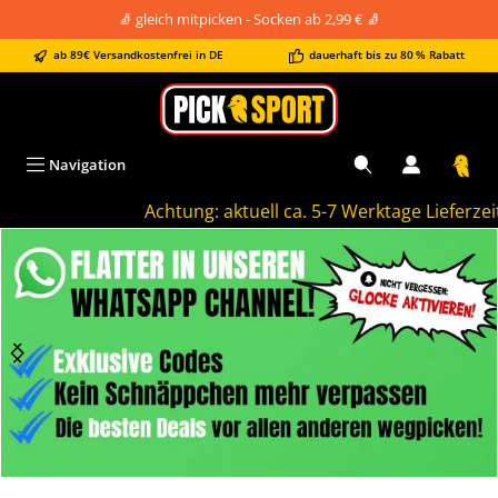
🧦 gleich mitpicken - Socken ab 2,99 € 🧦
alt springen
ab 89€ Versandkostenfrei in DE
dauerhaft bis zu 80 % Rabatt
Navigation
Achtung: aktuell ca. 5-7 Werktage Lieferzeit!
Bildergalerie überspringen