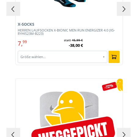
X-SOCKS
HERREN LAUFSOCKEN X-BIONIC MEN RUN ENERGIZER 4.0 (XS-
RYHIS23M-B223)
statt
45,99 €
7,
99
-38,00 €
Größe wählen…
▾
Produktgalerie überspringen
-72%