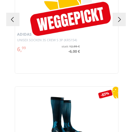
ADIDAS
UNISEX SOCKEN 3S CREW S 3P (KR5154)
statt
12,99 €
6,
99
-6,00 €
Produktgalerie überspringen
-83%