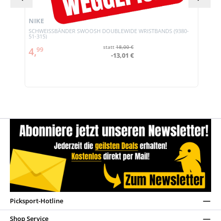
NIKE
SCHWEISSBÄNDER SWOOSH DOUBLEWIDE WRISTBANDS (9380-
51-315)
statt
18,00 €
4,
99
-13,01 €
Picksport-Hotline
Shop Service