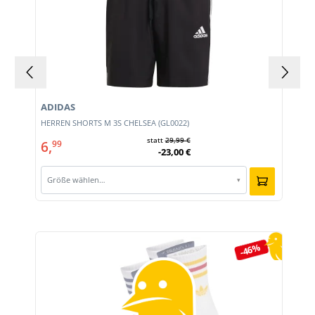
ADIDAS
E
HERREN SHORTS M 3S CHELSEA (GL0022)
statt
29,99 €
6,
99
-23,00 €
Größe wählen…
▾
Produktgalerie überspringen
-46%