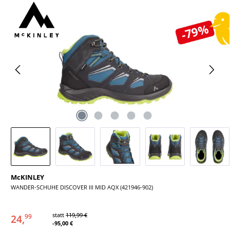
Bildergalerie überspringen
-79%
McKINLEY
WANDER-SCHUHE DISCOVER III MID AQX (421946-902)
statt
119,99 €
24,
99
-95,00 €