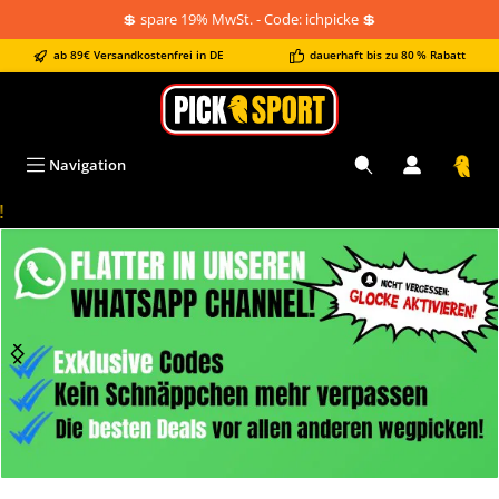
💲 spare 19% MwSt. - Code: ichpicke 💲
alt springen
ab 89€ Versandkostenfrei in DE
dauerhaft bis zu 80 % Rabatt
Navigation
!
Bildergalerie überspringen