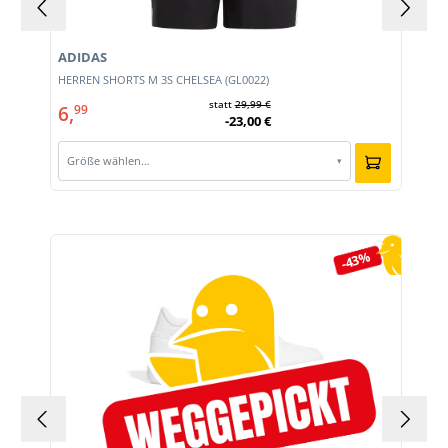
ADIDAS
HERREN SHORTS M 3S CHELSEA (GL0022)
statt
29,99 €
6,
99
-23,00 €
Größe wählen…
▾
Produktgalerie überspringen
-43%