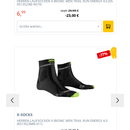
HERREN LAUFSOCKEN X-BIONIC MEN TRAIL RUN ENERGY 4.0 (XS-
RS13S23M-R019)
statt
29,99 €
6,
99
-23,00 €
Größe wählen…
▾
Produktgalerie überspringen
-77%
X-SOCKS
0)
HERREN LAUFSOCKEN X-BIONIC MEN TRAIL RUN ENERGY 4.0
(RS13S23MB-011)