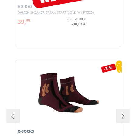
ADIDAS
DAMEN SNEAKER BREAK START BOLD W (JP7525)
statt
70,00 €
39,
99
-30,01 €
Produktgalerie überspringen
-77%
X-SOCKS