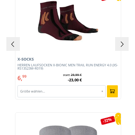
X-SOCKS
HERREN LAUFSOCKEN X-BIONIC MEN TRAIL RUN ENERGY 4.0 (XS-
RS13S23M-R019)
statt
29,99 €
6,
99
-23,00 €
Größe wählen…
▾
Produktgalerie überspringen
-72%