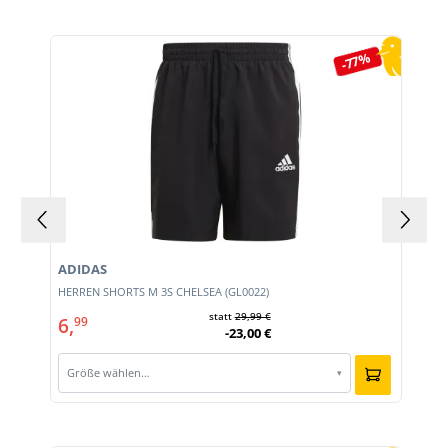
Produktgalerie überspringen
-77%
ADIDAS
HERREN SHORTS M 3S CHELSEA (GL0022)
statt
29,99 €
6,
99
-23,00 €
Größe wählen…
▾