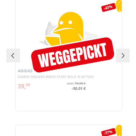
Produktgalerie überspringen
-43%
ADIDAS
DAMEN SNEAKER BREAK START BOLD W (JP7525)
statt
70,00 €
39,
99
-30,01 €
Produktgalerie überspringen
-77%