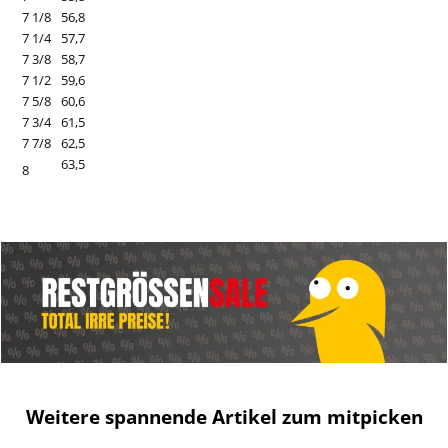
7 1/8
56,8
7 1/4
57,7
7 3/8
58,7
7 1/2
59,6
7 5/8
60,6
7 3/4
61,5
7 7/8
62,5
63,5
8
Weitere spannende Artikel zum mitpicken