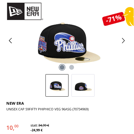
Bildergalerie überspringen
-71%
NEW ERA
UNISEX CAP 59FIFTY PHIPHICO VEG 96ASG (70734969)
statt
34,99 €
10,
00
-24,99 €