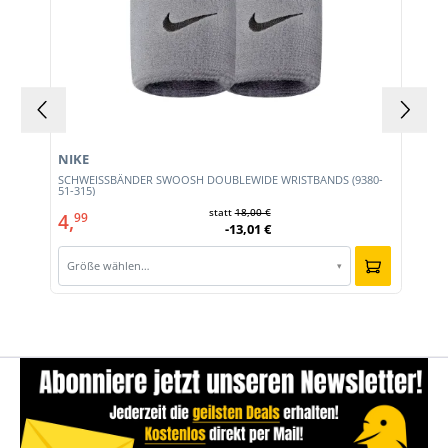
NIKE
SCHWEISSBÄNDER SWOOSH DOUBLEWIDE WRISTBANDS (9380-
51-315)
statt
18,00 €
4,
99
-13,01 €
Größe wählen…
▾