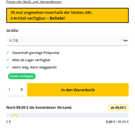
Preise inkl. MwSt. zzgl. Versandkosten
35
mal angesehen innerhalb der letzten 24h.
4 Artikel verfügbar –
Beliebt!
auswählen
Größe
✔
Dauerhaft günstige Pickpreise
✔
Alles ab Lager verfügbar
✔
wenn weg, dann weggepickt
Sofort verfügbar
In den Warenkorb
Noch
89,00 €
bis
kostenloser Versand
.
ab 89,00 €
0 €
0,00 €
/ 89,00 €